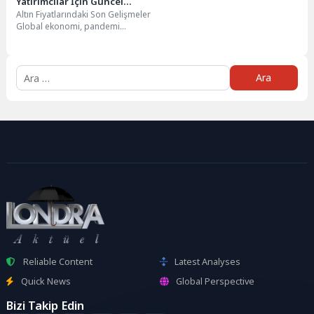
Yatırımcılar İçin Güncel
Altın Fiyatlarındaki Son Gelişmeler
İpuçları
Global ekonomi, pandemi
sonrası toparlanma sürecine
girerken, enflasyonist baskılar ve
merkez...
Arama:
Reliable Content
Latest Analyses
Quick News
Global Perspective
Bizi Takip Edin