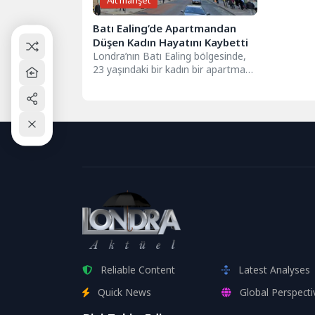
Alt manşet
Batı Ealing’de Apartmandan
Düşen Kadın Hayatını Kaybetti
Londra’nın Batı Ealing bölgesinde,
23 yaşındaki bir kadın bir apartman
bloğundan düşerek yaşamını yitirdi.
Olay,...
Reliable Content
Latest Analyses
Quick News
Global Perspecti