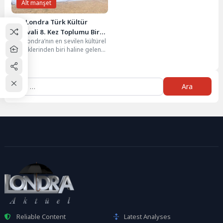
Alt manşet
Batı Londra Türk Kültür
Festivali 8. Kez Toplumu Bir
Batı Londra’nın en sevilen kültürel
Araya Getirdi
etkinliklerinden biri haline gelen
Türk Kültür Festivali, bu yıl 6...
Arama:
Reliable Content
Latest Analyses