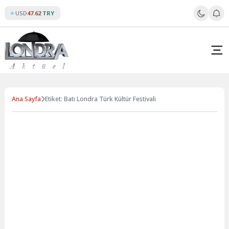
Skip
USD
47.62 TRY
to
content
Ana Sayfa
Etiket: Batı Londra Türk Kültür Festivali