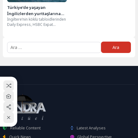
Türkiye’de yaşayan
İngilizlerden yurttaşlarına
İngiltere’nin köklü tabloidlerinden
tavsiyeler
Daily Express, HSBC Expat
Explorer isimli anket çalışmasını
okurlarına duyurdu. Türkiye’de
yaklaşık...
Arama:
Reliable Content
Latest Analyses
Quick News
Global Perspective