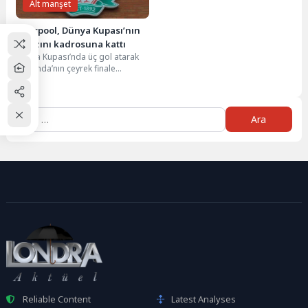
Alt manşet
Liverpool, Dünya Kupası’nın
yıldızını kadrosuna kattı
Dünya Kupası’nda üç gol atarak
Hollanda’nın çeyrek finale
yükselmesinde önemli rol
oynayan Cody Gakpo, İngiltere...
Arama:
Reliable Content
Latest Analyses