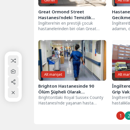
Genel
Alt ma
Great Ormond Street
Hastaned
Hastanesi’ndeki Temizlik
Gecikme
İşçileri Irkçılık Davasını Kazandı
İngiltere’nin en prestijli çocuk
İngiltere’
hastanelerinden biri olan Great
adamın, d
Ormond Street Hospital’da çalışan
boyunca 
temizlik görevlileri, dolaylı...
nedeniyle.
Alt manşet
Alt ma
Brighton Hastanesinde 90
İngilter
Ölüm Şüpheli Olarak
Grip Vak
Araştırılıyor
Brighton’daki Royal Sussex County
Durum” İ
İngiltere
Hastanesi’nde yaşanan hasta
hastalıkla
ölümleriyle ilgili soruşturma büyüyor.
hastaneni
Başlangıçta 40 olarak açıklanan...
etmesine 
1