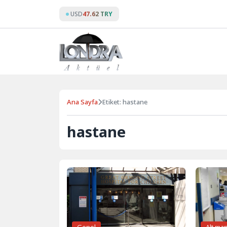
Skip
USD
47.62 TRY
to
content
Ana Sayfa
Etiket: hastane
hastane