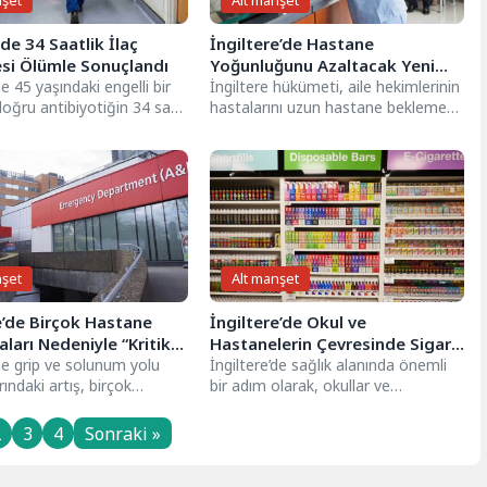
nşet
Alt manşet
e 34 Saatlik İlaç
İngiltere’de Hastane
si Ölümle Sonuçlandı
Yoğunluğunu Azaltacak Yeni
de 45 yaşındaki engelli bir
Sağlık Planı Devrede
İngiltere hükümeti, aile hekimlerinin
oğru antibiyotiğin 34 saat
hastalarını uzun hastane bekleme
verilmemesi sonucu sepsis
listelerine girmeden tedavi
..
edebilmesini sağlamak için yeni...
nşet
Alt manşet
e’de Birçok Hastane
İngiltere’de Okul ve
aları Nedeniyle “Kritik
Hastanelerin Çevresinde Sigara
lan Etti
’de grip ve solunum yolu
İçmek Yasaklanıyor
İngiltere’de sağlık alanında önemli
rındaki artış, birçok
bir adım olarak, okullar ve
n “kritik durum” ilan
hastanelerin dışında sigara içmek
neden oldu....
yasaklanıyor. Sağlık...
2
3
4
Sonraki »