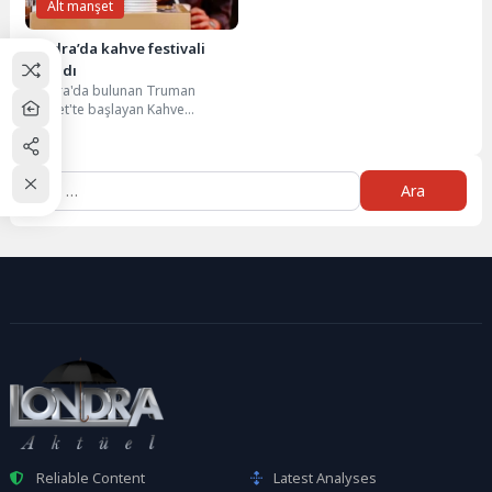
Alt manşet
Londra’da kahve festivali
başladı
Londra'da bulunan Truman
Market'te başlayan Kahve
Festivali'ne dünyanın birçok
yerinden kahve severler katıldı.
İngiltere'nin başkenti...
Arama:
Reliable Content
Latest Analyses