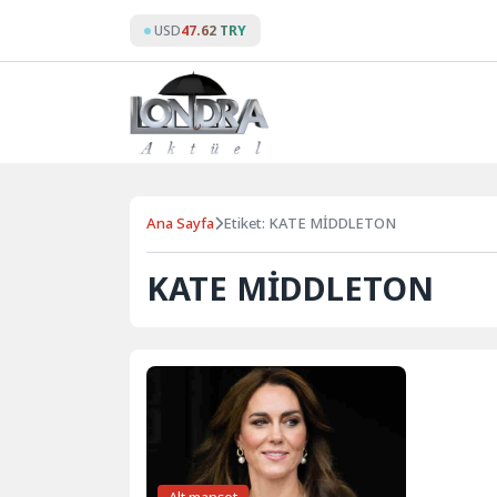
Skip
USD
47.62 TRY
to
content
Ana Sayfa
Etiket: KATE MİDDLETON
KATE MİDDLETON