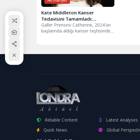
Alt manşet
Kate Middleton Kanser
Tedavisini Tamamladı:
“Kemoterapiyi Bitirdim ve
Galler Prensesi Catherine, 2024'ün
başlarında aldığı kanser teşhisinden
Kanseri Yendim”
sonra gördüğü kemoterapi
tedavisini tamamladığını duyurdu.
Kate...
Reliable Content
Latest Analyses
Quick News
Global Perspecti