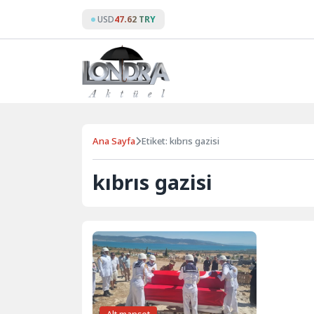
Skip
USD
47.62 TRY
to
content
Ana Sayfa
Etiket: kıbrıs gazisi
kıbrıs gazisi