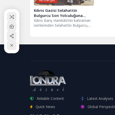
Alt manşet
Kıbrıs Gazisi Selahattin
Bulgurcu Son Yolculuğuna
Uğurlandı
Kıbrıs Barış Harekâtı’nın kahraman
isimlerinden Selahattin Bulgurcu,
uzun süredir mücadele ettiği kanser
hastalığına yenik düşerek...
Reliable Content
Latest Analyses
Quick News
Global Perspecti