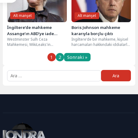
Alt manşet
Alt manşet
İngiltere’de mahkeme
Boris Johnson mahkeme
Assange’ın ABD’ye iade
kararıyla borçlu çıktı
Westminster Sulh Ceza
İngiltere'de bir mahkeme, kişisel
edilmesine karar verdi
Mahkemesi, WikiLeaks'in
harcamaları hakkındaki iddialarla
kurucusu Julian Assange’ın
gündeme gelen Başbakan Boris
ABD'ye iade edilmesine karar
Johnson'ın 535 sterlinlik
1
2
Sonraki »
verdi. Başkent Londra'da...
borcunu...
Arama: