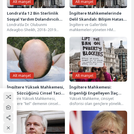
Alt manşet
Alt manşet
Londra’da 12 Bin Sterlinlik
İngiltere Mahkemelerinde
Sosyal Yardım Dolandırıcılığı
Delil Skandalı: Bilişim Hatası
Londra’da Dr. Olubunmi
İngiltere ve Galler’deki
Yapan Doktor Meslekten Men
Yıllarca Gizlendi
Adeagbo-Sheikh, 2018–2019
mahkemeleri yöneten HM
Edildi
arasında var olmayan bir daire
Mahkemeler ve Mahkemeler
için sahte ev sahibi ve...
Servisi (HMCTS), delillerin
kaybolmasına veya görünmez...
Alt manşet
Alt manşet
İngiltere Yüksek Mahkemesi,
İngiltere Mahkemesi:
“Kel” Sözcüğünü Cinsel Taciz
Ergenliği Engelleyen İlaç
İngiltere Yüksek Mahkemesi,
Yüksek Mahkeme, cinsiyet
Olarak Değerlendirdi
Yasağı Eski Bakanın Kişisel
erkeklere "kel" demenin cinsel
disforisi olan gençlere yönelik
Görüşüne Dayanıyor
taciz olduğuna hükmetti. Karara
ergenliği engelleyici ilaçların
göre, bir erkeğe kel...
yasaklanmasının, dönemin
İngiltere Sağlık Bakanı'nın...