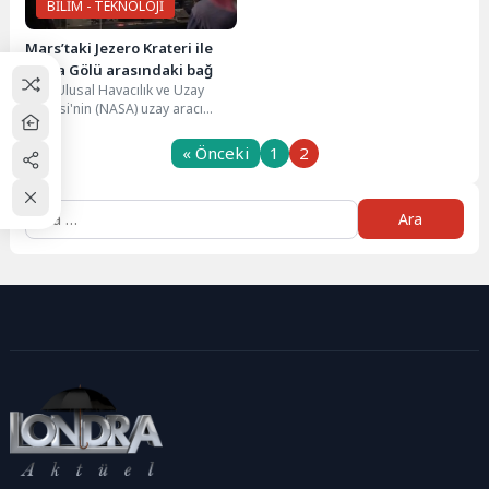
BİLİM - TEKNOLOJİ
Mars’taki Jezero Krateri ile
Salda Gölü arasındaki bağ
ABD Ulusal Havacılık ve Uzay
Dairesi'nin (NASA) uzay aracı
Perseverance, yedi aylık
yolculuğunu tamamlayıp Mars'a...
« Önceki
1
2
Arama: