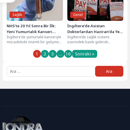
Sağlık
Genel
NHS’te 20 Yıl Sonra Bir İlk:
İngiltere’de Asistan
Yeni Yumurtalık Kanseri
Doktorlardan Haziran’da Yeni
İngiltere'de yumurtalık kanseriyle
İngiltere’de sağlık sistemi
Tedavisine Onay Verildi
Dört Günlük Grev Kararı
mücadelede önemli bir gelişme
üzerindeki baskı giderek
yaşandı. İngiliz Ulusal Sağlık
büyürken, asistan doktorlar uzun
Sistemi (NHS), yaklaşık 20...
süredir devam eden maaş ve...
1
2
3
…
16
Sonraki »
Arama: