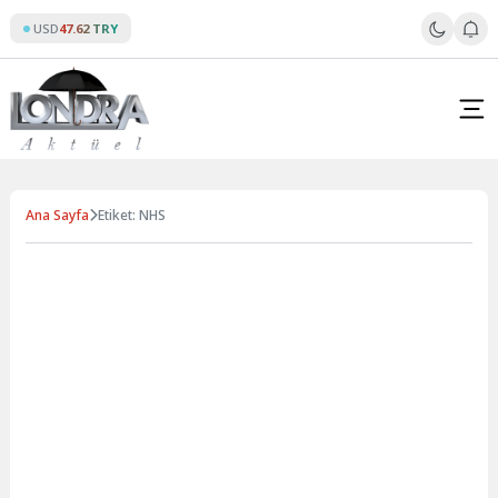
Skip
USD
47.62 TRY
to
content
Ana Sayfa
Etiket: NHS