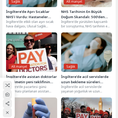
Sağlık
Alt manşet
İngiltere’de Aşırı Sıcaklar
NHS Tarihinin En Büyük
NHS’i Vurdu: Hastaneler
Doğum Skandalı: 500’den
İngiltere’de etkili olan aşırı sıcak
İngiltere'de yürütülen kapsamlı
Kritik Durum İlan Etti
Fazla Anne ve Bebek Zarar
hava dalgası, Ulusal Sağlık
bir soruşturma, NHS tarihinin en
Gördü
Sistemi’ni ciddi şekilde zorladı.
büyük doğum skandallarından
Bazı hastanelerde...
birini ortaya çıkardı. Kıdemli...
Alt manşet
Sağlık
İngiltere’de asistan doktorlar
İngiltere’de acil servislerde
hükümetin yeni teklifinin
uzun bekleme süreleri
İngiltere’de pazartesi günü
İngiltere’de acil servislerde
ardından grevi iptal etti
nedeniyle ayda 1.300’den
başlaması planlanan asistan
yaşanan yoğunluk ve uzun
fazla ölüm gerçekleşiyor
doktor grevi son anda iptal
bekleme sürelerinin ölümcül
edildi. İngiliz Tabipler Birliği...
sonuçları giderek ağırlaşıyor.
Kraliyet Acil...