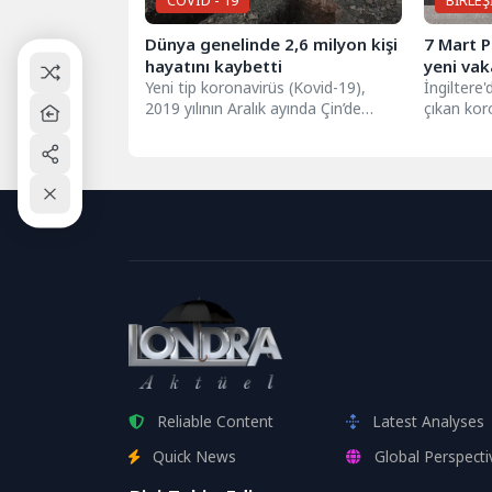
COVID - 19
BİRLEŞ
Dünya genelinde 2,6 milyon kişi
7 Mart P
hayatını kaybetti
yeni vak
Yeni tip koronavirüs (Kovid-19),
İngiltere
2019 yılının Aralık ayında Çin’de
çıkan koro
ortaya çıkmasından bu yana
İngiltere
dünyada genelinde...
19'a bağlı.
Reliable Content
Latest Analyses
Quick News
Global Perspecti