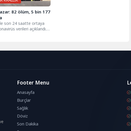
İK KRALLIK
azar: 82 ölüm, 5 bin 177
a
'de son 24 saatte ortaya
navirüs verileri açıklandı.
'de son 24 saatte Covid-
..
Footer Menu
L
Anasayfa
Burçlar
Sağlık
Döviz
ve
Son Dakika