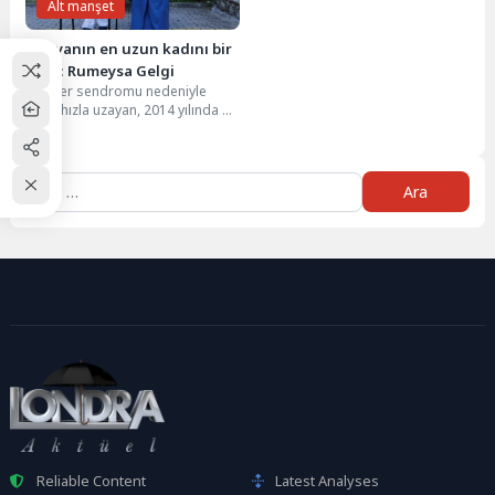
Alt manşet
Dünyanın en uzun kadını bir
Türk: Rumeysa Gelgi
Weaver sendromu nedeniyle
boyu hızla uzayan, 2014 yılında 2
metre 13,5 santim boyuyla
‘Dünyanın en...
Arama:
Reliable Content
Latest Analyses