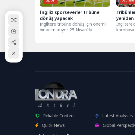
Spor
Alt ma
İngiliz sporseverler tribüne
Tribünle
dönüş yapacak
yeniden
İngiltere tribüne dönüş için önemli
İngiltere'
bir adım atıyor. 25 Nisan'da
koronavir
Tottenham ve Manchester City
kapsamın
arasında...
alınmasın
Mayıs'tan
Reliable Content
Latest Analyses
Quick News
Global Perspecti