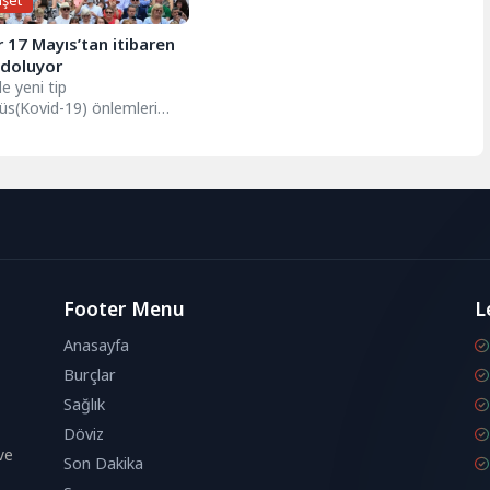
nşet
r 17 Mayıs’tan itibaren
 doluyor
de yeni tip
üs(Kovid-19) önlemleri
da stadyumlara seyirci
a ilişkin yasağın 17
 itibaren kademeli...
Footer Menu
L
Anasayfa
Burçlar
Sağlık
Döviz
ve
Son Dakika