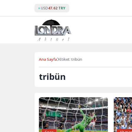
Skip
USD
47.62 TRY
to
content
Ana Sayfa
Etiket: tribün
tribün