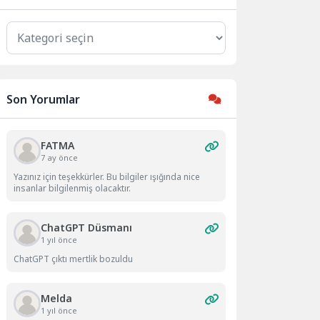
Kategoriler
Son Yorumlar
FATMA
7 ay önce
Yazınız için teşekkürler. Bu bilgiler ışığında nice
insanlar bilgilenmiş olacaktır.
ChatGPT Düsmanı
1 yıl önce
ChatGPT çıktı mertlik bozuldu
Melda
1 yıl önce