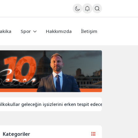
akika
Spor
Hakkımızda
İletişim
ar geleceğin işsizlerini erken tespit edecek
İngiltere’de dem
Kategoriler