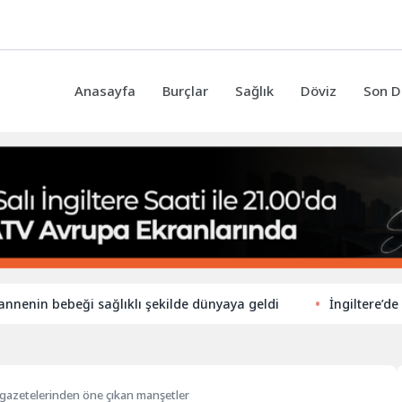
Anasayfa
Burçlar
Sağlık
Döviz
Son D
bebeği sağlıklı şekilde dünyaya geldi
İngiltere’de ilkokull
 gazetelerinden öne çıkan manşetler