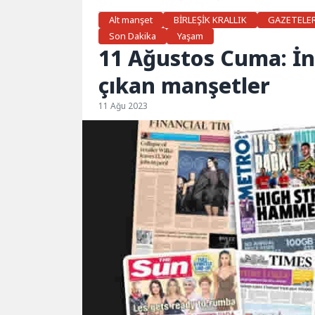
Alt manşet
BİRLEŞİK KRALLIK
GAZETELE
Son Dakika
Yaşam
11 Ağustos Cuma: İn
çıkan manşetler
11 Ağu 2023