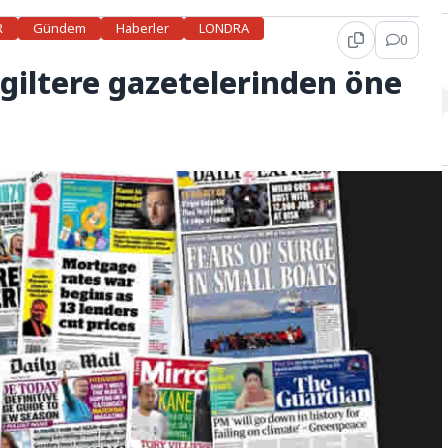
R
Gündem
Haberler
LONDRA
0
giltere gazetelerinden öne