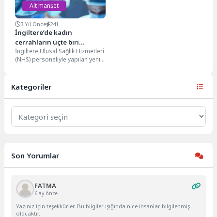
Alt manşet
3 Yıl Önce
241
İngiltere’de kadın
cerrahların üçte biri
İngiltere Ulusal Sağlık Hizmetleri
meslektaşları tarafından
(NHS) personeliyle yapılan yeni
cinsel tacize uğruyor
bir araştırma, kadın cerrahların
meslektaşları tarafından cinsel...
Kategoriler
Kategoriler
Son Yorumlar
FATMA
6 ay önce
Yazınız için teşekkürler. Bu bilgiler ışığında nice insanlar bilgilenmiş
olacaktır.