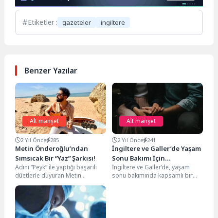
Etiketler :
gazeteler
ingiltere
Benzer Yazılar
Alt manşet
Alt manşet
2 Yıl Önce
285
2 Yıl Önce
241
Metin Önderoğlu’ndan
İngiltere ve Galler’de Yaşam
Sımsıcak Bir “Yaz” Şarkısı!
Sonu Bakımı İçin
Adını “Peyk” ile yaptığı başarılı
İngiltere ve Galler’de, yaşam
Dönüştürücü Plan
düetlerle duyuran Metin
sonu bakımında kapsamlı bir
Önderoğlu, bağımsız bir
dönüşümü hedefleyen bir
müzisyen olarak üretimlerine
palyatif bakım komisyonu
ara...
kuruldu....