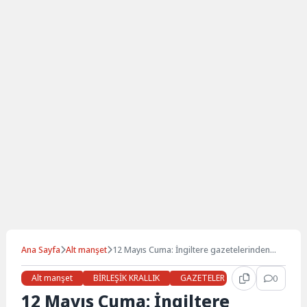
Ana Sayfa
Alt manşet
12 Mayıs Cuma: İngiltere gazetelerinden
öne çıkan manşetler
Alt manşet
BİRLEŞİK KRALLIK
GAZETELER
Gündem
0
H
12 Mayıs Cuma: İngiltere