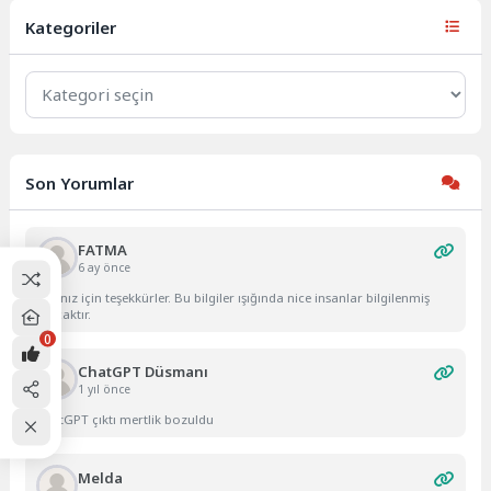
olarak kaydedildi....
Kategoriler
Kategoriler
Son Yorumlar
FATMA
6 ay önce
Yazınız için teşekkürler. Bu bilgiler ışığında nice insanlar bilgilenmiş
olacaktır.
0
ChatGPT Düsmanı
1 yıl önce
ChatGPT çıktı mertlik bozuldu
Melda