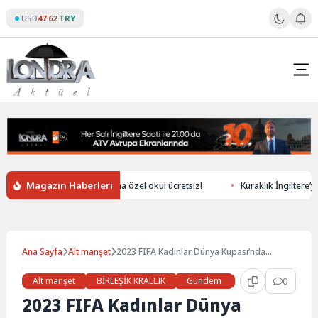
Skip
USD
47.62 TRY
to
content
Magazin Haberleri
Londra’da ev alana özel okul ücretsiz!
Kuraklık İngiltere’yi vu
Ana Sayfa
Alt manşet
2023 FIFA Kadınlar Dünya Kupası’nda
Avustralya ve İngiltere yarı finalde
Alt manşet
BİRLEŞİK KRALLIK
Gündem
Haberler
0
LON
2023 FIFA Kadınlar Dünya