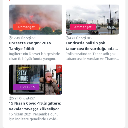
Alt manşet
Alt manşet
12 Ay Önce
278
4 Yıl Önce
305
Dorset’te Yangın: 20 Ev
Londra’da polisin şok
Tahliye Edildi
tabancası ile vurduğu adam
İngiltere’nin Dorset bölgesinde
Polis tarafından Taser adlı şok
nehre düştü
çıkan iki büyük funda yangını
tabancası ile vurulan ve Thames
nedeniyle Holt Heath
Nehri'ne düşen bir kişinin
yakınlarında “büyük olay” ilan...
sağlık...
COVID - 19
5 Yıl Önce
257
15 Nisan Covid-19 İngiltere:
Vakalar Yavaşça Yükseliyor
15 Nisan 2021 Perşembe günü
için İngiltere genelinde Covid-
19’a pozitif vaka sayısı 2.672