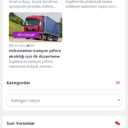
İsrail ordusu, Gazze Şeridi'nin
İngiltere'de jinekolojik tedavi
Filistinli Hayatını Kaybetti
güneyinde yerinden edilmiş
bekleyen kadınların sayısı son iki
sivillerin barındığı çadırlara
yılda üçte bir oranında arttı ve
yönelik düzenlediği saldırıda 25
şu...
Filistinlinin...
Alt manşet
5 Yıl Önce
297
Hükümetten kamyon şoförü
eksikliği için ilk düzenleme
İngiltere'de kamyon şoförü
sıkıntısının tedarik zincirini
etkilemesi üzerine hükümet
tarafından yeni kararlar alındı.
Buna göre;...
Kategoriler
Kategoriler
Son Yorumlar