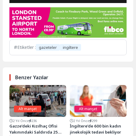
Etiketler :
gazeteler
ingiltere
Benzer Yazılar
Alt manşet
Alt manşet
2 Yıl Önce
236
2 Yıl Önce
299
Gazze’deki Kızılhaç Ofisi
İngiltere’de 600 bin kadın
Yakınındaki Saldırıda 25
jinekolojik tedavi bekliyor