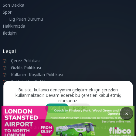
Son Dakika
Spor
Lig Puan Durumu
Hakkımızda
İletişim
Legal
Çerez Politikası
Gizlilik Politikası
Kullanım Koşulları Politikası
Telif Hakları Politikası
İletişim
Bu site, kullanıcı deneyimini geliştirmek için çerezleri
kullanmaktadır. Devam ederek bu çerezleri kabul etmiş
olursunuz.
Kabul Et
Reddet
×
© 2026 Londra Aktuel Tüm hakları saklıdır.
Powered by
Aksoy
Software LTD