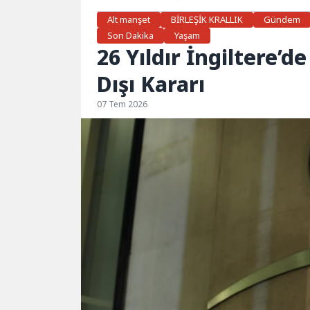
Alt manşet
BİRLEŞİK KRALLIK
Gündem
Son Dakika
Yaşam
26 Yıldır İngiltere’d
Dışı Kararı
07 Tem 2026