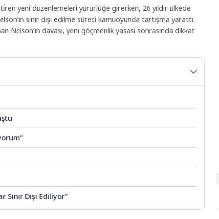
ştiren yeni düzenlemeleri yürürlüğe girerken, 26 yıldır ülkede
son’ın sınır dışı edilme süreci kamuoyunda tartışma yarattı.
unan Nelson’ın davası, yeni göçmenlik yasası sonrasında dikkat
uştu
iyorum”
r Sınır Dışı Ediliyor”