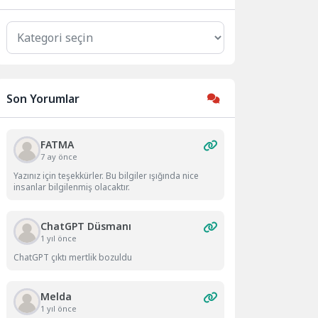
Kategoriler
Son Yorumlar
FATMA
7 ay önce
Yazınız için teşekkürler. Bu bilgiler ışığında nice
insanlar bilgilenmiş olacaktır.
ChatGPT Düsmanı
1 yıl önce
ChatGPT çıktı mertlik bozuldu
Melda
1 yıl önce