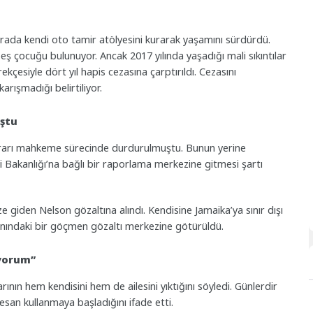
urada kendi oto tamir atölyesini kurarak yaşamını sürdürdü.
beş çocuğu bulunuyor. Ancak 2017 yılında yaşadığı mali sıkıntılar
ekçesiyle dört yıl hapis cezasına çarptırıldı. Cezasını
rışmadığı belirtiliyor.
uştu
kararı mahkeme sürecinde durdurulmuştu. Bunun yerine
ri Bakanlığı’na bağlı bir raporlama merkezine gitmesi şartı
e giden Nelson gözaltına alındı. Kendisine Jamaika’ya sınır dışı
kınındaki bir göçmen gözaltı merkezine götürüldü.
yorum”
nın hem kendisini hem de ailesini yıktığını söyledi. Günlerdir
esan kullanmaya başladığını ifade etti.