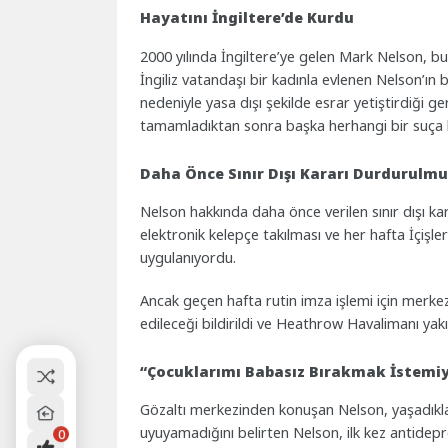
Hayatını İngiltere’de Kurdu
2000 yılında İngiltere’ye gelen Mark Nelson, b
İngiliz vatandaşı bir kadınla evlenen Nelson’ın 
nedeniyle yasa dışı şekilde esrar yetiştirdiği ger
tamamladıktan sonra başka herhangi bir suça ka
Daha Önce Sınır Dışı Kararı Durdurulm
Nelson hakkında daha önce verilen sınır dışı 
elektronik kelepçe takılması ve her hafta İçişle
uygulanıyordu.
Ancak geçen hafta rutin imza işlemi için merkez
edileceği bildirildi ve Heathrow Havalimanı ya
“Çocuklarımı Babasız Bırakmak İstemi
Gözaltı merkezinden konuşan Nelson, yaşadıkları
uyuyamadığını belirten Nelson, ilk kez antidepr
0