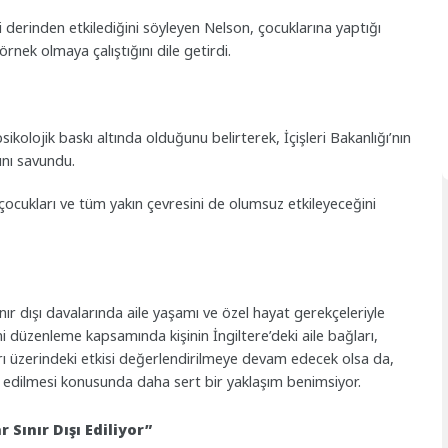
derinden etkilediğini söyleyen Nelson, çocuklarına yaptığı
rnek olmaya çalıştığını dile getirdi.
ikolojik baskı altında olduğunu belirterek, İçişleri Bakanlığı’nın
ını savundu.
l, çocukları ve tüm yakın çevresini de olumsuz etkileyeceğini
nır dışı davalarında aile yaşamı ve özel hayat gerekçeleriyle
eni düzenleme kapsamında kişinin İngiltere’deki aile bağları,
arı üzerindeki etkisi değerlendirilmeye devam edecek olsa da,
ı edilmesi konusunda daha sert bir yaklaşım benimsiyor.
r Sınır Dışı Ediliyor”