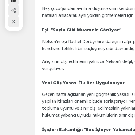
Beş çocuğundan ayrılma düşüncesinin kendisini 
hataları anlatarak aynı yoldan gitmemeleri için ö
Eşi: “Suçlu Gibi Muamele Görüyor”
Nelson’ın eşi Rachel Derbyshire da eşinin ağır ps
kendisine tehlikeli bir suçluymuş gibi davrandığ
Aile, sınır dışı edilmenin yalnızca Nelson’ı deği
vurguluyor.
Yeni Göç Yasası İlk Kez Uygulanıyor
Geçen hafta açıklanan yeni göçmenlik yasası, sı
yapılan itirazları önemli ölçüde zorlaştırıyor. Y
topluma uyumu ve sınır dışı edilmesinin yakınl
hükümet yabancı uyruklu hükümlülerin sınır dış
İçişleri Bakanlığı: “Suç İşleyen Yabancıla