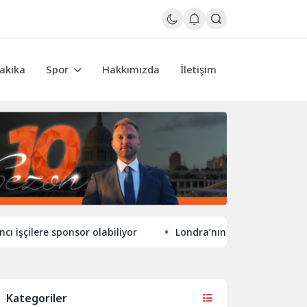
akika
Spor
Hakkımızda
İletişim
re sponsor olabiliyor
Londra’nın eğlence hayatında yeni t
Kategoriler