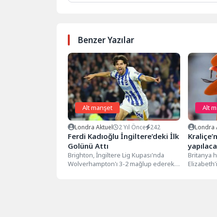
Benzer Yazılar
Alt manşet
Alt 
Londra Aktuel
2 Yıl Önce
242
Londra 
Ferdi Kadıoğlu İngiltere’deki İlk
Kraliçe
Golünü Attı
yapılacak
Brighton, İngiltere Lig Kupası'nda
Britanya h
Wolverhampton'ı 3-2 mağlup ederek
Elizabeth
bir üst tura yükseldi. Maçın
önlemler 
kahramanlarından biri,...
hesapları i