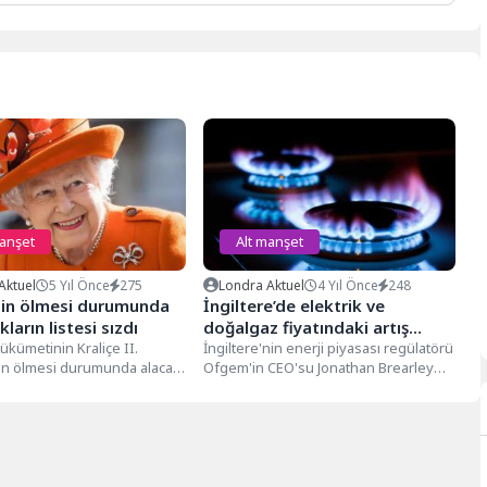
manşet
Alt manşet
Aktuel
5 Yıl Önce
275
Londra Aktuel
4 Yıl Önce
248
’nin ölmesi durumunda
İngiltere’de elektrik ve
ların listesi sızdı
doğalgaz fiyatındaki artış
ükümetinin Kraliçe II.
sürebilir
İngiltere'nin enerji piyasası regülatörü
'in ölmesi durumunda alacağı
Ofgem'in CEO'su Jonathan Brearley
arasında resmi devlet
hanehalklarının enerji sınırının
çin sosyal...
değişeceği ekim ayında daha...