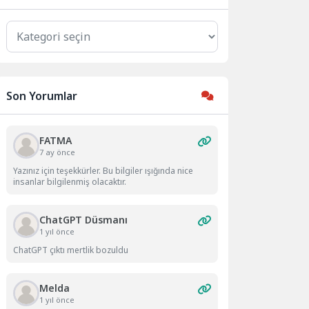
Kategoriler
Son Yorumlar
FATMA
7 ay önce
Yazınız için teşekkürler. Bu bilgiler ışığında nice
insanlar bilgilenmiş olacaktır.
ChatGPT Düsmanı
1 yıl önce
ChatGPT çıktı mertlik bozuldu
Melda
1 yıl önce