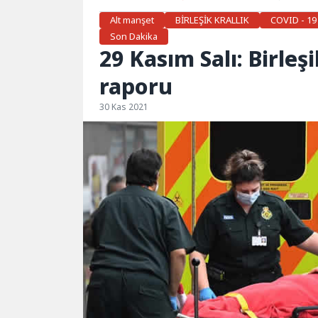
Alt manşet
BİRLEŞİK KRALLIK
COVID - 19
Son Dakika
29 Kasım Salı: Birleş
raporu
30 Kas 2021