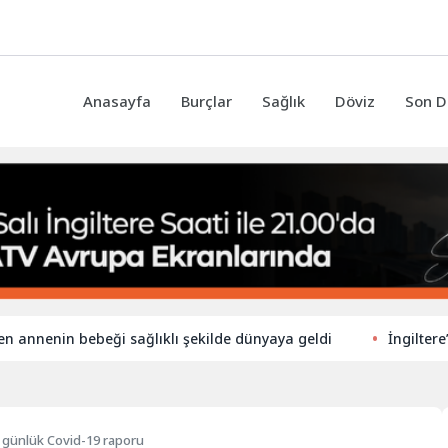
Anasayfa
Burçlar
Sağlık
Döviz
Son D
nin bebeği sağlıklı şekilde dünyaya geldi
İngiltere’de ilko
lık günlük Covid-19 raporu