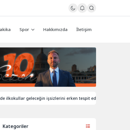
akika
Spor
Hakkımızda
İletişim
kullar geleceğin işsizlerini erken tespit edecek
İngiltere’de
Kategoriler