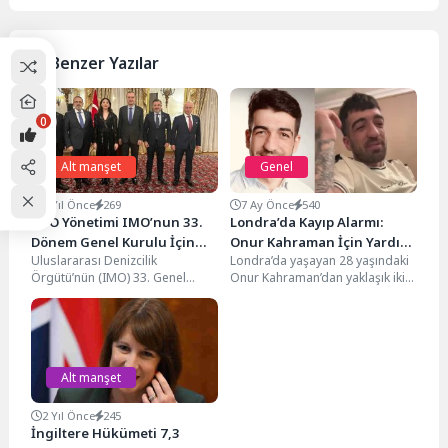
Benzer Yazılar
0
Alt manşet
Genel
3 Yıl Önce
269
7 Ay Önce
540
DTO Yönetimi IMO’nun 33.
Londra’da Kayıp Alarmı:
Dönem Genel Kurulu İçin
Onur Kahraman İçin Yardım
Uluslararası Denizcilik
Londra’da yaşayan 28 yaşındaki
Londra’daydı
Çağrısı
Örgütü’nün (IMO) 33. Genel
Onur Kahraman’dan yaklaşık iki
Kurulu kapsamında Londra
aydır haber alınamıyor. Ailesinin
Büyükelçiliği’nde Türkiye
verdiği bilgilere göre...
Resepsiyonu gerçekleştirildi.
IMO Konseyi...
Alt manşet
2 Yıl Önce
245
İngiltere Hükümeti 7,3