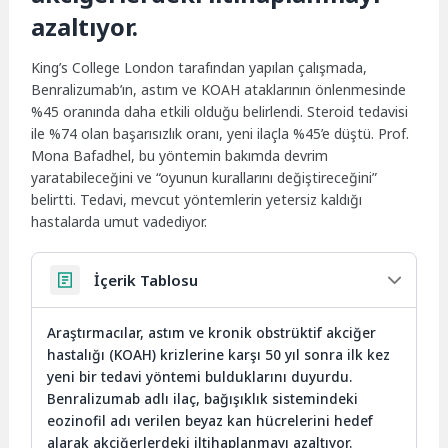
azaltıyor.
King’s College London tarafından yapılan çalışmada,
Benralizumab’ın, astım ve KOAH ataklarının önlenmesinde
%45 oranında daha etkili olduğu belirlendi. Steroid tedavisi
ile %74 olan başarısızlık oranı, yeni ilaçla %45’e düştü. Prof.
Mona Bafadhel, bu yöntemin bakımda devrim
yaratabileceğini ve “oyunun kurallarını değiştireceğini”
belirtti. Tedavi, mevcut yöntemlerin yetersiz kaldığı
hastalarda umut vadediyor.
İçerik Tablosu
Araştırmacılar, astım ve kronik obstrüktif akciğer
hastalığı (KOAH) krizlerine karşı 50 yıl sonra ilk kez
yeni bir tedavi yöntemi bulduklarını duyurdu.
Benralizumab adlı ilaç, bağışıklık sistemindeki
eozinofil adı verilen beyaz kan hücrelerini hedef
alarak akciğerlerdeki iltihaplanmayı azaltıyor.