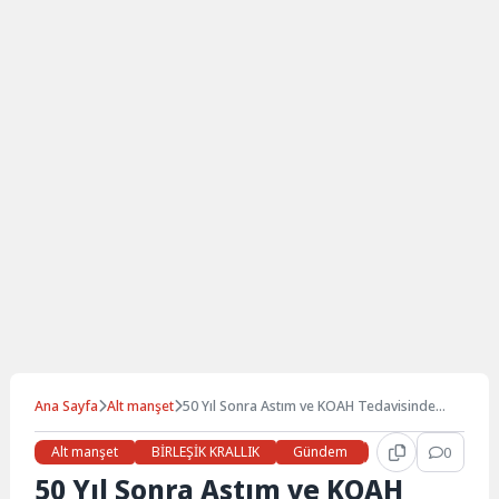
Ana Sayfa
Alt manşet
50 Yıl Sonra Astım ve KOAH Tedavisinde
Devrim
Alt manşet
BİRLEŞİK KRALLIK
Gündem
Haberler
0
LON
50 Yıl Sonra Astım ve KOAH