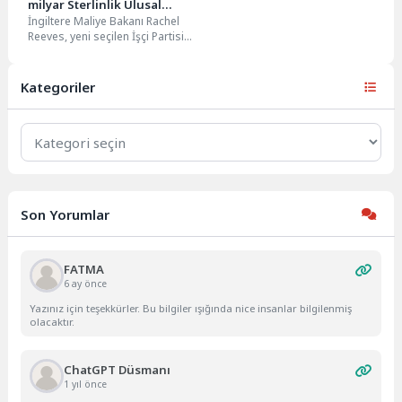
milyar Sterlinlik Ulusal
İngiltere Maliye Bakanı Rachel
Servet Fonu Başlattı
Reeves, yeni seçilen İşçi Partisi
hükümetinin İngiltere
genelindeki büyük altyapı
projeleri...
Kategoriler
Kategoriler
Son Yorumlar
FATMA
6 ay önce
Yazınız için teşekkürler. Bu bilgiler ışığında nice insanlar bilgilenmiş
olacaktır.
ChatGPT Düsmanı
1 yıl önce