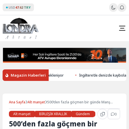
Skip
USD
47.62 TRY
to
content
Magazin Haberleri
a üretiminde rekor düşüş bekleniyor
İngiltere’de denizde kaybolan 13 y
Ana Sayfa
Alt manşet
500’den fazla göçmen bir günde Manş
Denizi üzerinden İngiltere’ye ulaştı
Alt manşet
BİRLEŞİK KRALLIK
Gündem
Haberler
0
LON
500’den fazla göçmen bir