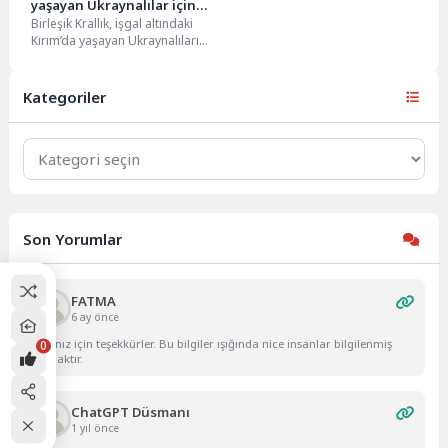
yaşayan Ukraynalılar için
Birleşik Krallık, işgal altındaki
finansman
Kırım’da yaşayan Ukraynalıları
desteklemek amacıyla,
Ukrayna’ya 168 bin sterlin
tutarında finansman...
Kategoriler
Kategoriler
Son Yorumlar
FATMA
6 ay önce
Yazınız için teşekkürler. Bu bilgiler ışığında nice insanlar bilgilenmiş
0
olacaktır.
ChatGPT Düsmanı
1 yıl önce