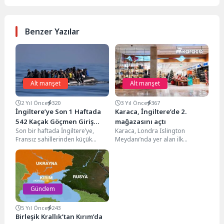
Benzer Yazılar
Alt manşet
Alt manşet
2 Yıl Önce
320
3 Yıl Önce
367
İngiltere’ye Son 1 Haftada
Karaca, İngiltere’de 2.
542 Kaçak Göçmen Giriş
mağazasını açtı
Son bir haftada İngiltere’ye,
Karaca, Londra Islington
Yaptı
Fransız sahillerinden küçük
Meydanı’nda yer alan ilk
botlarla geçiş yapan 500’den
mağazasından sonra ikinci
fazla kaçak göçmen ulaştı....
mağazasını, Avrupa’nın en büyük
alışveriş...
Gündem
5 Yıl Önce
243
Birleşik Krallık’tan Kırım’da