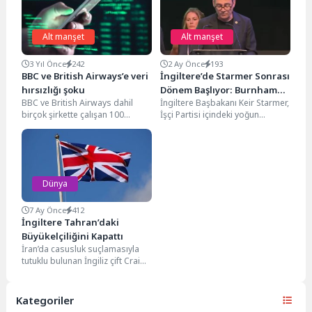
Alt manşet
Alt manşet
3 Yıl Önce
242
2 Ay Önce
193
BBC ve British Airways’e veri
İngiltere’de Starmer Sonrası
hırsızlığı şoku
Dönem Başlıyor: Burnham
BBC ve British Airways dahil
İngiltere Başbakanı Keir Starmer,
Başbakanlığa Bir Adım
birçok şirkette çalışan 100
İşçi Partisi içindeki yoğun
Uzakta
binden fazla personelin bordro
baskıların ardından görevinden
verilerinin çalınmış...
istifa ettiğini açıkladı. Tarihi...
Dünya
7 Ay Önce
412
İngiltere Tahran’daki
Büyükelçiliğini Kapattı
İran’da casusluk suçlamasıyla
tutuklu bulunan İngiliz çift Craig
ve Lindsay Foreman’ın durumu,
Tahran’daki rejim karşıtı...
Kategoriler