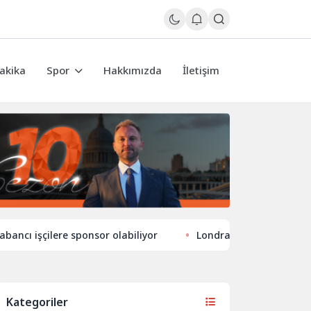
akika
Spor
Hakkımızda
İletişim
şçilere sponsor olabiliyor
Londra’nın eğlence hayatında y
Kategoriler