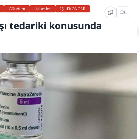
Gündem
Haberler
İŞ - EKONOMİ
0
şı tedariki konusunda