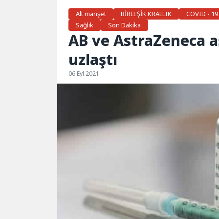
Alt manşet
BİRLEŞİK KRALLIK
COVID - 19
Sağlık
Son Dakika
AB ve AstraZeneca a
uzlaştı
06 Eyl 2021