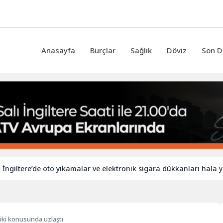
Anasayfa
Burçlar
Sağlık
Döviz
Son D
re’de oto yıkamalar ve elektronik sigara dükkanları hala yabancı i
iki konusunda uzlaştı