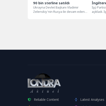
90 bin sterline satıldı
İngiltere
Ukrayna Devlet Başkanı Vladimir
yapma st
İşçi Partis
Zelenskiy'nin Rusya ile devam eden
açıkladı. İ
savaşın başından bu yana giydiği
stratejiyi p
haki...
konferans
Reliable Content
Latest Analyses