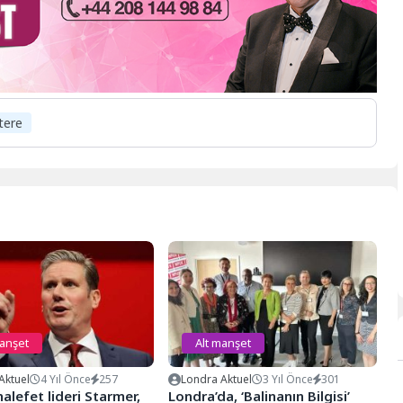
ltere
manşet
Alt manşet
Aktuel
4 Yıl Önce
257
Londra Aktuel
3 Yıl Önce
301
lefet lideri Starmer,
Londra’da, ‘Balinanın Bilgisi’