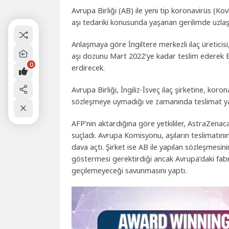
Avrupa Birliği (AB) ile yeni tip koronavirüs (Ko
aşı tedariki konusunda yaşanan gerilimde uzlaş
Anlaşmaya göre İngiltere merkezli ilaç üreticis
aşı dozunu Mart 2022’ye kadar teslim ederek B
0
erdirecek.
Avrupa Birliği, İngiliz-İsveç ilaç şirketine, koron
sözleşmeye uymadığı ve zamanında teslimat ya
AFP’nin aktardığına göre yetkililer, AstraZenaca
suçladı. Avrupa Komisyonu, aşıların teslimatını
dava açtı. Şirket ise AB ile yapılan sözleşmesini
göstermesi gerektirdiği ancak Avrupa’daki fab
geçilemeyeceği savunmasını yaptı.