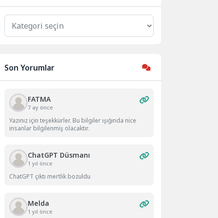
Kategoriler
Son Yorumlar
FATMA
7 ay önce
Yazınız için teşekkürler. Bu bilgiler ışığında nice
insanlar bilgilenmiş olacaktır.
ChatGPT Düsmanı
1 yıl önce
ChatGPT çıktı mertlik bozuldu
Melda
1 yıl önce