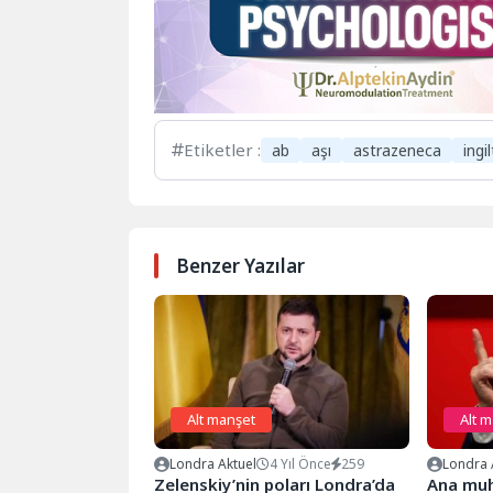
Etiketler :
ab
aşı
astrazeneca
ingi
Benzer Yazılar
Alt manşet
Alt 
Londra Aktuel
4 Yıl Önce
259
Londra 
Zelenskiy’nin poları Londra’da
Ana muha