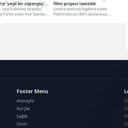
’yi ‘yeşil bir süpergüç’
filmi projesi tanıtıldı
ratejisini açıkladı
i, 'yeşil kalkınma stratejisi'
Londra merkezli İngiltere Kadın
şçi Partisi Lideri Keir Starmer,
Platformu’nun (İKP) uluslararası
artisinin yıllık
platforma taşıdığı, toplumsal cinsiyet
ından...
eşitsizliğini konu alan, ‘Balinanın...
Footer Menu
L
Anasayfa
Burçlar
Sağlık
Döviz