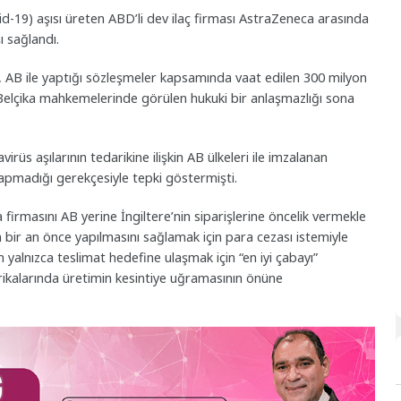
vid-19) aşısı üreten ABD’li dev ilaç firması AstraZeneca arasında
ı sağlandı.
i, AB ile yaptığı sözleşmeler kapsamında vaat edilen 300 milyon
elçika mahkemelerinde görülen hukuki bir anlaşmazlığı sona
avirüs aşılarının tedarikine ilişkin AB ülkeleri ile imzalanan
pmadığı gerekçesiyle tepki göstermişti.
 firmasını AB yerine İngiltere’nin siparişlerine öncelik vermekle
n bir an önce yapılmasını sağlamak için para cezası istemiyle
n yalnızca teslimat hedefine ulaşmak için “en iyi çabayı”
rikalarında üretimin kesintiye uğramasının önüne