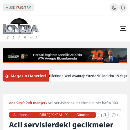
Skip
USD
47.62 TRY
to
content
Magazin Haberleri
giltere’de Gençlere Tren Biletinde Yeni Avantaj: Yüzde 50 İndirim 19 Yaşına Ka
Ana Sayfa
Alt manşet
Acil servislerdeki gecikmeler her hafta 300-
500 arası ölüme yol açıyor
Alt manşet
BİRLEŞİK KRALLIK
Gündem
Haberler
0
LON
Acil servislerdeki gecikmeler