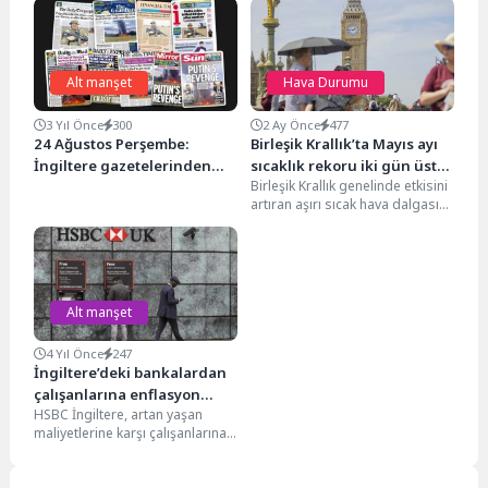
Alt manşet
Hava Durumu
3 Yıl Önce
300
2 Ay Önce
477
24 Ağustos Perşembe:
Birleşik Krallık’ta Mayıs ayı
İngiltere gazetelerinden
sıcaklık rekoru iki gün üst
Birleşik Krallık genelinde etkisini
öne çıkan manşetler
üste kırıldı
artıran aşırı sıcak hava dalgası
yeni rekorları beraberinde
getirdi. Ülkede Mayıs...
Alt manşet
4 Yıl Önce
247
İngiltere’deki bankalardan
çalışanlarına enflasyon
HSBC İngiltere, artan yaşan
desteği
maliyetlerine karşı çalışanlarına
destek olmak amacıyla bir
defaya mahsus olmak üzere...