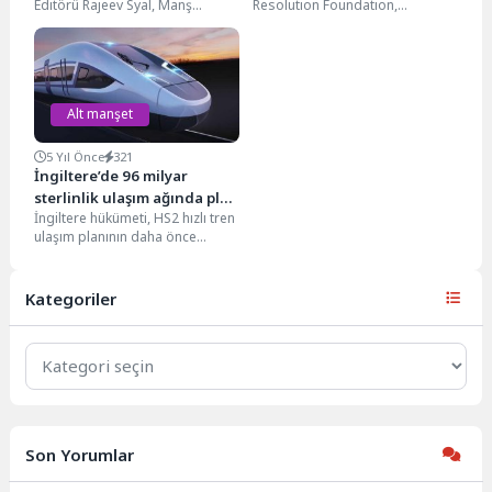
Editörü Rajeev Syal, Manş
Resolution Foundation,
Denizi’nde meydana gelen tekne
hükümetin ekonomiyi yeniden
facialarıyla ilgili kaleme aldığı...
rayına oturtabilmesi yaklaşık 100
milyar sterlin hacminde...
Alt manşet
5 Yıl Önce
321
İngiltere’de 96 milyar
sterlinlik ulaşım ağında plan
İngiltere hükümeti, HS2 hızlı tren
değişikliği
ulaşım planının daha önce
belirlendiği gibi Leeds’in de
dâhil olacağı...
Kategoriler
Kategoriler
Son Yorumlar