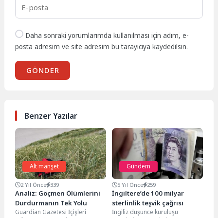
Daha sonraki yorumlarımda kullanılması için adım, e-
posta adresim ve site adresim bu tarayıcıya kaydedilsin.
GÖNDER
Benzer Yazılar
Alt manşet
Gündem
2 Yıl Önce
339
5 Yıl Önce
259
Analiz: Göçmen Ölümlerini
İngiltere’de 100 milyar
Durdurmanın Tek Yolu
sterlinlik teşvik çağrısı
Guardian Gazetesi İçişleri
İngiliz düşünce kuruluşu