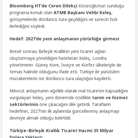
Bloomberg HT’de Ceren Dilekçi
Köseoğlu’nun sunduğu
programa konuk olan
ATMB Başkanı Vehbi Keleş
,
görüşmelerde dördüncü tura geçildiğini ve sürecin hızlı
ilerlediğini söyledi.
Hedef: 2027’de yeni anlaşmanın yürürlüğe girmesi
Brexit sonrası Birleşik Krallık’ın yeni ticaret ağları
oluşturmaya yöneldiğini hatırlatan Keleş, Londra
yönetiminin Güney Kore, İsviçre ve Körfez ülkeleriyle de
temas halinde olduğunu ifade etti. Türkiye ile yürütülen
müzakerelerin ise dördüncü tura ulaştığını kaydetti.
Mevcut anlaşmanın ağırlıklı olarak mal ticaretini kapsadığını
vurgulayan Keleş, yeni dönemde özellikle
tarım ve hizmet
sektörlerinin
öne çıkacağını dile getirdi. Tarafların
hedefinin, 2027’nin ilk aylarında güncellenmiş anlaşmayı
devreye almak olduğu belirtildi.
Türkiye–Birleşik Krallık Ticaret Hacmi 35 Milyar
Dolara Yaklaştı