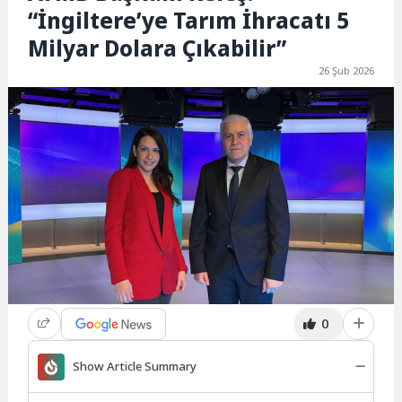
“İngiltere’ye Tarım İhracatı 5
Milyar Dolara Çıkabilir”
26 Şub 2026
0
Show Article Summary