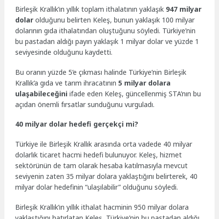
Birleşik Krallık’ın yıllık toplam ithalatının yaklaşık
947 milyar
dolar
olduğunu belirten Keleş, bunun yaklaşık 100 milyar
dolarının gıda ithalatından oluştuğunu söyledi. Türkiye’nin
bu pastadan aldığı payın yaklaşık 1 milyar dolar ve yüzde 1
seviyesinde olduğunu kaydetti.
Bu oranın yüzde 5’e çıkması halinde Türkiye’nin Birleşik
Krallık’a gıda ve tarım ihracatının
5 milyar dolara
ulaşabileceğini
ifade eden Keleş, güncellenmiş STA’nın bu
açıdan önemli fırsatlar sunduğunu vurguladı.
40 milyar dolar hedefi gerçekçi mi?
Türkiye ile Birleşik Krallık arasında orta vadede 40 milyar
dolarlık ticaret hacmi hedefi bulunuyor. Keleş, hizmet
sektörünün de tam olarak hesaba katılmasıyla mevcut
seviyenin zaten 35 milyar dolara yaklaştığını belirterek, 40
milyar dolar hedefinin “ulaşılabilir” olduğunu söyledi.
Birleşik Krallık’ın yıllık ithalat hacminin 950 milyar dolara
yaklaştığını hatırlatan Keleş, Türkiye’nin bu pastadan aldığı