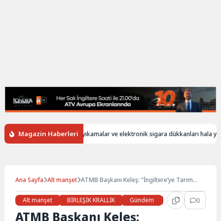
Magazin Haberleri
İngiltere’de oto yıkamalar ve elektronik sigara dükkanları hala yabancı i
Ana Sayfa
Alt manşet
ATMB Başkanı Keleş: “İngiltere’ye Tarım
İhracatı 5 Milyar Dolara Çıkabilir”
Alt manşet
BİRLEŞİK KRALLIK
Gündem
Haberler
0
İŞ 
ATMB Başkanı Keleş: