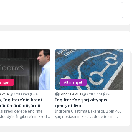
manşet
Alt manşet
Aktuel
4 Yıl Önce
303
Londra Aktuel
3 Yıl Önce
290
 İngiltere’nin kredi
İngiltere’de şarj altyapısı
rünümünü düşürdü
genişletiliyor
ası kredi derecelendirme
İngiltere Ulaştırma Bakanlığı, 2 bin 400
oody's, İngiltere'nin kredi
şarj noktasının kısa vadede teslim
ünümünü siyasi ve ekonomik
edilmesinin beklendiğini, yerel
deniyle aşağı...
konseylerin...