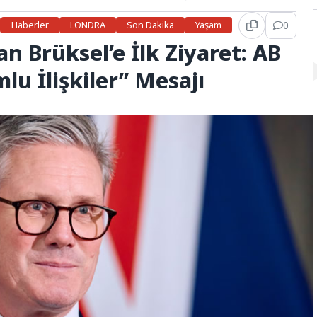
Haberler
LONDRA
Son Dakika
Yaşam
0
 Brüksel’e İlk Ziyaret: AB
mlu İlişkiler” Mesajı