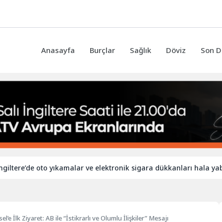
Anasayfa
Burçlar
Sağlık
Döviz
Son D
’de oto yıkamalar ve elektronik sigara dükkanları hala yabancı işç
e İlk Ziyaret: AB ile “İstikrarlı ve Olumlu İlişkiler” Mesajı