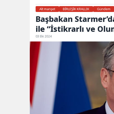
Alt manşet
BİRLEŞİK KRALLIK
Gündem
Başbakan Starmer’dan
ile “İstikrarlı ve Olu
03 Eki 2024