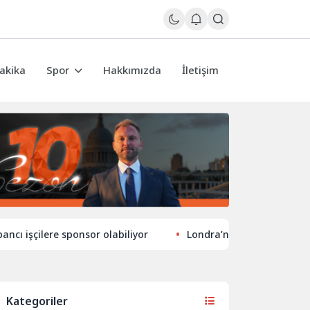
akika
Spor
Hakkımızda
İletişim
ilere sponsor olabiliyor
Londra’nın eğlence hayatında yen
Kategoriler