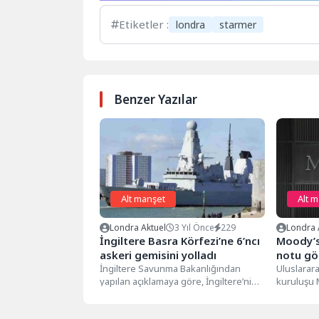
Etiketler :
londra
starmer
Benzer Yazılar
Alt manşet
Alt 
Londra Aktuel
3 Yıl Önce
229
Londra 
İngiltere Basra Körfezi’ne 6’ncı
Moody’s,
askeri gemisini yolladı
notu gö
İngiltere Savunma Bakanlığından
Uluslarar
yapılan açıklamaya göre, İngiltere’nin
kuruluşu M
Basra Körfezi ve Hint Okyanusu’nda
notu gör
“güvenlik ve istikrarı...
riskler ne