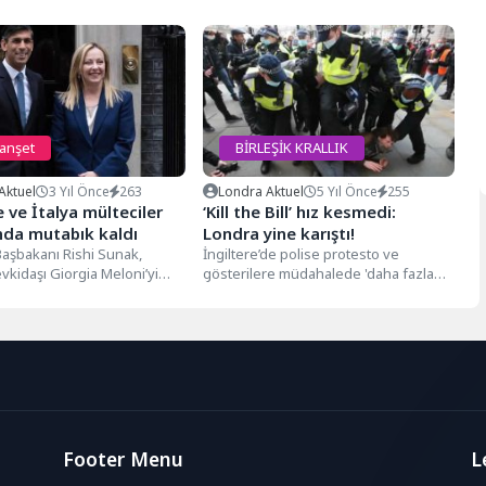
manşet
BİRLEŞİK KRALLIK
Aktuel
3 Yıl Önce
263
Londra Aktuel
5 Yıl Önce
255
e ve İtalya mülteciler
‘Kill the Bill’ hız kesmedi:
da mutabık kaldı
Londra yine karıştı!
Başbakanı Rishi Sunak,
İngiltere’de polise protesto ve
vkidaşı Giorgia Meloni’yi
gösterilere müdahalede 'daha fazla
 ağırladı. Sunak ve Meloni
yetki veren yasa tasarısına' karşı
llık...
yapılan 'Kill...
Footer Menu
L