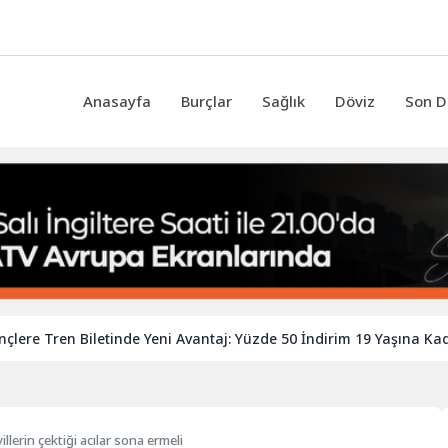
Anasayfa
Burçlar
Sağlık
Döviz
Son D
 Tren Biletinde Yeni Avantaj: Yüzde 50 İndirim 19 Yaşına Kadar Uz
erin çektiği acılar sona ermeli