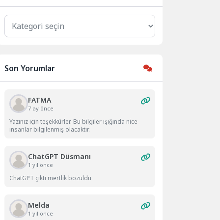
Kategoriler
Son Yorumlar
FATMA
7 ay önce
Yazınız için teşekkürler. Bu bilgiler ışığında nice
insanlar bilgilenmiş olacaktır.
ChatGPT Düsmanı
1 yıl önce
ChatGPT çıktı mertlik bozuldu
Melda
1 yıl önce