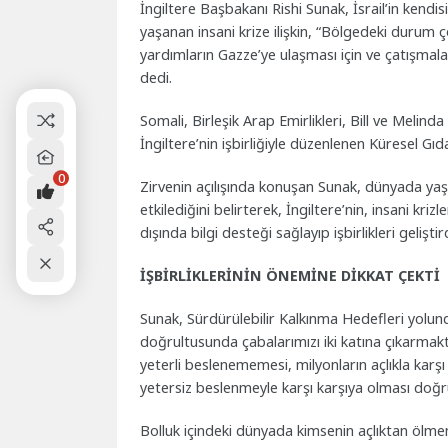
İngiltere Başbakanı Rishi Sunak, İsrail’in kend
yaşanan insani krize ilişkin, “Bölgedeki durum ç
yardımların Gazze’ye ulaşması için ve çatışmalar
dedi.
Somali, Birleşik Arap Emirlikleri, Bill ve Melind
İngiltere’nin işbirliğiyle düzenlenen Küresel Gıd
0
Zirvenin açılışında konuşan Sunak, dünyada ya
etkilediğini belirterek, İngiltere’nin, insani kr
dışında bilgi desteği sağlayıp işbirlikleri geliştir
İŞBİRLİKLERİNİN ÖNEMİNE DİKKAT ÇEKTİ
Sunak, Sürdürülebilir Kalkınma Hedefleri yolunda
doğrultusunda çabalarımızı iki katına çıkarmak
yeterli beslenememesi, milyonların açlıkla karş
yetersiz beslenmeyle karşı karşıya olması doğr
Bolluk içindeki dünyada kimsenin açlıktan ölmem