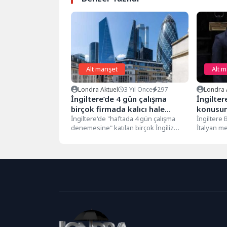
Alt manşet
Alt 
Londra Aktuel
3 Yıl Önce
297
Londra 
İngiltere’de 4 gün çalışma
İngilter
birçok firmada kalıcı hale
konusun
geliyor
İngiltere'de "haftada 4 gün çalışma
İngiltere 
denemesine" katılan birçok İngiliz
İtalyan me
firması, 6 aylık pilot uygulamayı kalıcı...
Londra’da
Birleşik Kra