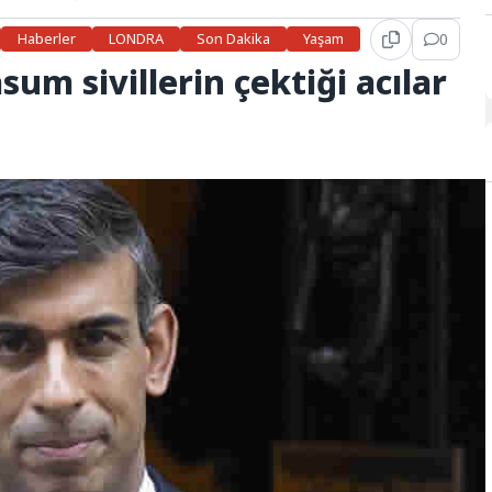
Haberler
LONDRA
Son Dakika
Yaşam
0
m sivillerin çektiği acılar