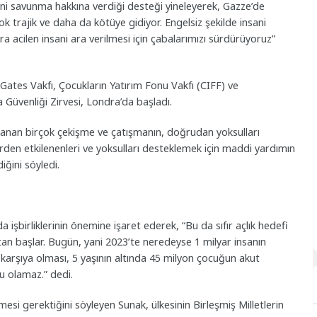
isini savunma hakkına verdiği desteği yineleyerek, Gazze’de
ok trajik ve daha da kötüye gidiyor. Engelsiz şekilde insani
a acilen insani ara verilmesi için çabalarımızı sürdürüyoruz”
a Gates Vakfı, Çocukların Yatırım Fonu Vakfı (CIFF) ve
a Güvenliği Zirvesi, Londra’da başladı.
şanan birçok çekişme ve çatışmanın, doğrudan yoksulları
izlerden etkilenenleri ve yoksulları desteklemek için maddi yardımın
diğini söyledi.
 işbirliklerinin önemine işaret ederek, “Bu da sıfır açlık hedefi
tan başlar. Bugün, yani 2023’te neredeyse 1 milyar insanın
ı karşıya olması, 5 yaşının altında 45 milyon çocuğun akut
u olamaz.” dedi.
esi gerektiğini söyleyen Sunak, ülkesinin Birleşmiş Milletlerin