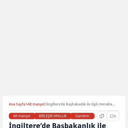
Ana Sayfa
Alt manşet
İngiltere’de Başbakanlık ile ilgili merakla
beklenen rapor tamamlandı
Alt manşet
BİRLEŞİK KRALLIK
Gündem
Haberler
0
Son
İngiltere’de Başbakanlık ile