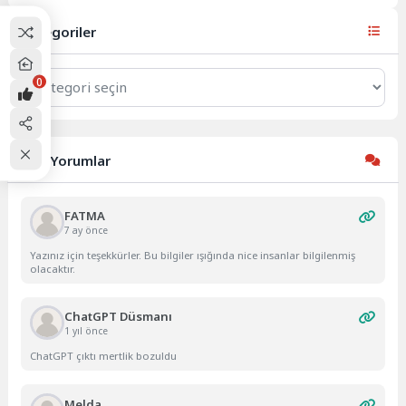
faturalarını karşılamak için
belediye...
Kategoriler
Kategoriler
0
Son Yorumlar
FATMA
7 ay önce
Yazınız için teşekkürler. Bu bilgiler ışığında nice insanlar bilgilenmiş
olacaktır.
ChatGPT Düsmanı
1 yıl önce
ChatGPT çıktı mertlik bozuldu
Melda