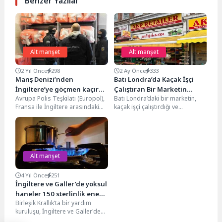
Benzer Yazılar
Alt manşet
Alt manşet
2 Yıl Önce
298
2 Ay Önce
333
Manş Denizi’nden
Batı Londra’da Kaçak İşçi
İngiltere’ye göçmen kaçıran
Çalıştıran Bir Marketin
Avrupa Polis Teşkilatı (Europol),
Batı Londra’daki bir marketin,
çete çökertildi
Ruhsatı Askıya Alıdı
Fransa ile İngiltere arasındaki
kaçak işçi çalıştırdığı ve
Manş rotasında faaliyet
çalışanına yasal asgari ücretin
gösteren Fransa’dan Manş
çok altında ödeme...
Denizi...
Alt manşet
4 Yıl Önce
251
İngiltere ve Galler’de yoksul
haneler 150 sterlinlik enerji
Birleşik Krallık’ta bir yardım
indirimi almakta zorlanıyor
kuruluşu, İngiltere ve Galler'deki
yoksul hanelerin enerji