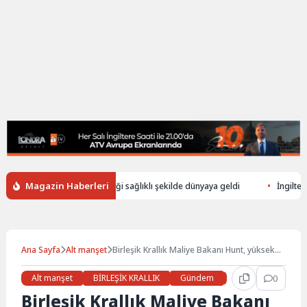
Magazin Haberleri
üşerek ölen annenin bebeği sağlıklı şekilde dünyaya geldi
İngiltere’de 
Ana Sayfa
Alt manşet
Birleşik Krallık Maliye Bakanı Hunt, yüksek
borç nedeniyle vergi indirimleri planlıyor
Alt manşet
BİRLEŞİK KRALLIK
Gündem
Haberler
0
İŞ 
Birleşik Krallık Maliye Bakanı