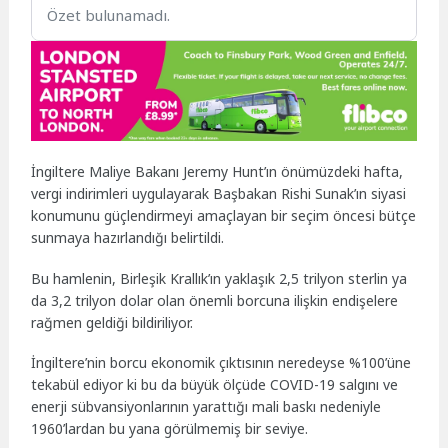
Özet bulunamadı.
İngiltere Maliye Bakanı Jeremy Hunt’ın önümüzdeki hafta,
vergi indirimleri uygulayarak Başbakan Rishi Sunak’ın siyasi
konumunu güçlendirmeyi amaçlayan bir seçim öncesi bütçe
sunmaya hazırlandığı belirtildi.
Bu hamlenin, Birleşik Krallık’ın yaklaşık 2,5 trilyon sterlin ya
da 3,2 trilyon dolar olan önemli borcuna ilişkin endişelere
rağmen geldiği bildiriliyor.
İngiltere’nin borcu ekonomik çıktısının neredeyse %100’üne
tekabül ediyor ki bu da büyük ölçüde COVID-19 salgını ve
enerji sübvansiyonlarının yarattığı mali baskı nedeniyle
1960’lardan bu yana görülmemiş bir seviye.