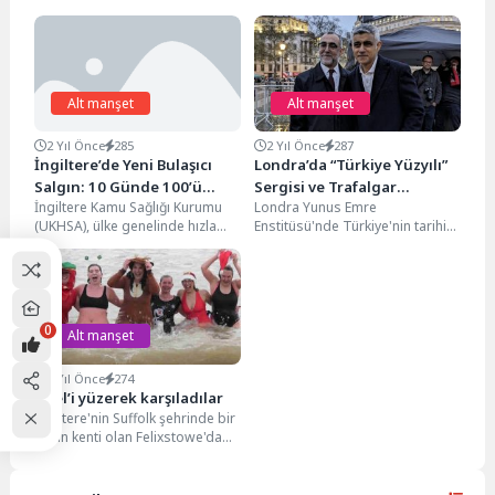
Alt manşet
Alt manşet
2 Yıl Önce
285
2 Yıl Önce
287
İngiltere’de Yeni Bulaşıcı
Londra’da “Türkiye Yüzyılı”
Salgın: 10 Günde 100’ü
Sergisi ve Trafalgar
İngiltere Kamu Sağlığı Kurumu
Londra Yunus Emre
Aşkın Vaka
Meydanı’nda İftar
(UKHSA), ülke genelinde hızla
Enstitüsü'nde Türkiye'nin tarihini
yayılan koli basili salgınını
ve doğal güzelliklerini sergileyen
duyurdu. 10 gün...
"Türkiye Yüzyılı" adlı fotoğraf
sergisi...
0
Alt manşet
3 Yıl Önce
274
Noel’i yüzerek karşıladılar
İngiltere'nin Suffolk şehrinde bir
liman kenti olan Felixstowe'da
600'den fazla kişi Noel Günü'ne
Suffolk sahilinde...