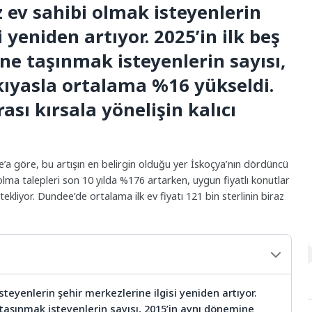
ez ev sahibi olmak isteyenlerin
 yeniden artıyor. 2025’in ilk beş
ne taşınmak isteyenlerin sayısı,
kıyasla ortalama %16 yükseldi.
sı kırsala yönelişin kalıcı
’a göre, bu artışın en belirgin olduğu yer İskoçya’nın dördüncü
olma talepleri son 10 yılda %176 artarken, uygun fiyatlı konutlar
ekliyor. Dundee’de ortalama ilk ev fiyatı 121 bin sterlinin biraz
 isteyenlerin şehir merkezlerine ilgisi yeniden artıyor.
 taşınmak isteyenlerin sayısı, 2015’in aynı dönemine