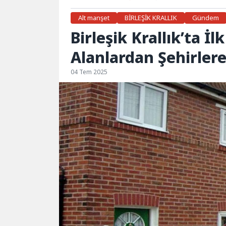
Alt manşet
BİRLEŞİK KRALLIK
Gündem
Birleşik Krallık’ta İl
Alanlardan Şehirlere
04 Tem 2025