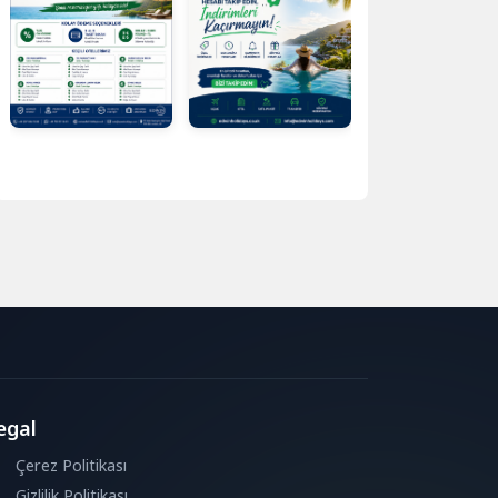
egal
Çerez Politikası
Gizlilik Politikası