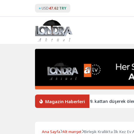
Skip
USD
47.62 TRY
to
content
Magazin Haberleri
 sığınmacı geri döndü
Leeds’te 9. kattan düşerek ölen annen
Ana Sayfa
Alt manşet
Birleşik Krallık’ta İlk Kez Ev