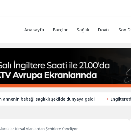
Anasayfa
Burçlar
Sağlık
Döviz
Son D
in bebeği sağlıklı şekilde dünyaya geldi
İngiltere’de ilkok
 Alacaklar Kırsal Alanlardan Şehirlere Yöneliyor