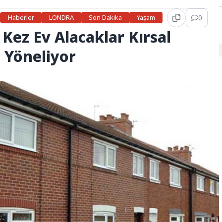
Haberler
LONDRA
Son Dakika
Yaşam
0
k Kez Ev Alacaklar Kırsal
 Yöneliyor