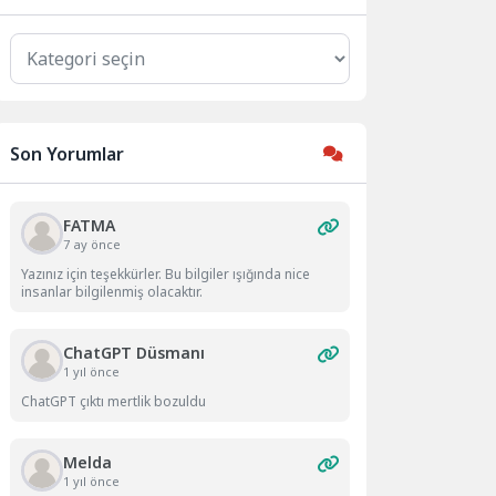
Kategoriler
Son Yorumlar
FATMA
7 ay önce
Yazınız için teşekkürler. Bu bilgiler ışığında nice
insanlar bilgilenmiş olacaktır.
ChatGPT Düsmanı
1 yıl önce
ChatGPT çıktı mertlik bozuldu
Melda
1 yıl önce