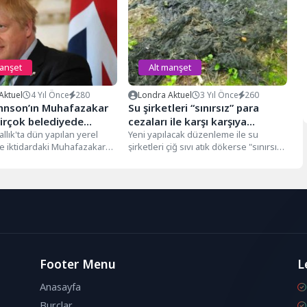
manşet
Alt manşet
Aktuel
4 Yıl Önce
280
Londra Aktuel
3 Yıl Önce
260
ohnson’ın Muhafazakar
Su şirketleri “sınırsız” para
birçok belediyede
cezaları ile karşı karşıya
e sandalye kaybetti
rallık'ta dün yapılan yerel
kalabilir
Yeni yapılacak düzenleme ile su
e iktidardaki Muhafazakar
şirketleri çiğ sıvı atık dökerse "sınırsız"
çok belediyede yüzlerce
para cezaları ile karşı...
aybetti. Ana...
Footer Menu
L
Anasayfa
Burçlar