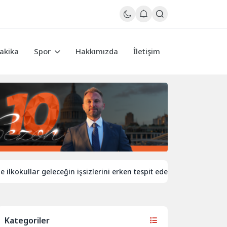
akika
Spor
Hakkımızda
İletişim
ullar geleceğin işsizlerini erken tespit edecek
İngiltere’de 
Kategoriler