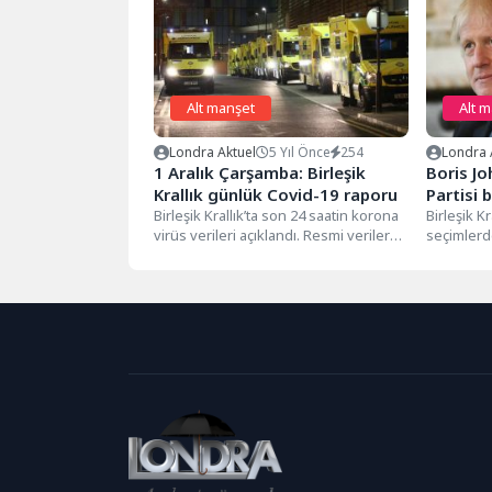
Alt manşet
Alt 
Londra Aktuel
5 Yıl Önce
254
Londra 
1 Aralık Çarşamba: Birleşik
Boris J
Krallık günlük Covid-19 raporu
Partisi 
Birleşik Krallık’ta son 24 saatin korona
yüzlerc
Birleşik K
virüs verileri açıklandı. Resmi verilere
seçimlerd
göre 1 Aralık Çarşamba...
Parti bir
sandalye k