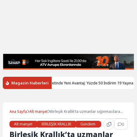
Magazin Haberleri
ltere’de Gençlere Tren Biletinde Yeni Avantaj: Yüzde 50 İndirim 19 Yaşına Kada
Ana Sayfa
Alt manşet
Birleşik Krallık’ta uzmanlar sığınmacılara
çalışma hakkını tartışıyor
Alt manşet
BİRLEŞİK KRALLIK
Gündem
Haberler
0
LON
Birleşik Krallık’ta uzmanlar