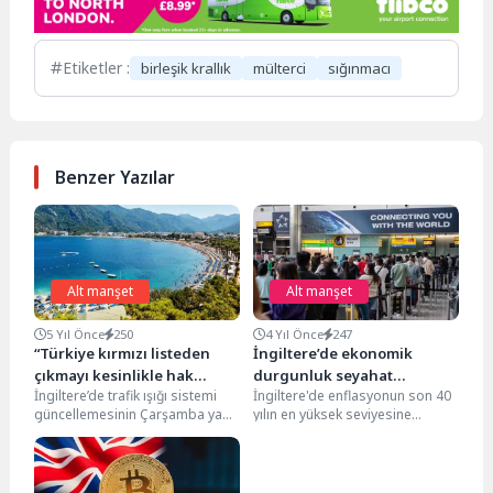
Etiketler :
birleşik krallık
mülterci
sığınmacı
Benzer Yazılar
Alt manşet
Alt manşet
5 Yıl Önce
250
4 Yıl Önce
247
“Türkiye kırmızı listeden
İngiltere’de ekonomik
çıkmayı kesinlikle hak
durgunluk seyahat
İngiltere’de trafik ışığı sistemi
İngiltere'de enflasyonun son 40
ediyor”
satışlarına yansımadı
güncellemesinin Çarşamba ya
yılın en yüksek seviyesine
da Perşembe günü yapılması
ulaşması ve ekonomik
planlanıyor… Türkiye’nin kırmızı
durgunluğa rağmen tatil
listeden...
rezervasyonlarının...