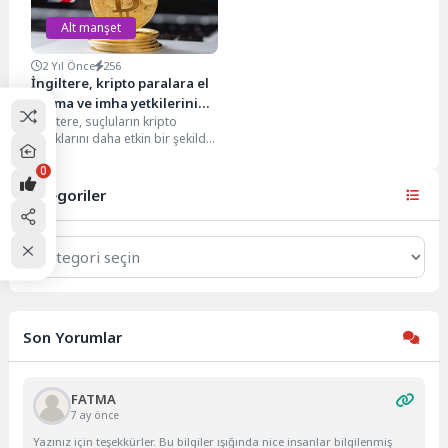
Alt manşet
2 Yıl Önce
256
İngiltere, kripto paralara el
koyma ve imha yetkilerini
İngiltere, suçluların kripto
genişletiyor
varlıklarını daha etkin bir şekilde
ele geçirmek ve imha etmek için
0
yeni...
Kategoriler
Kategoriler
Son Yorumlar
FATMA
7 ay önce
Yazınız için teşekkürler. Bu bilgiler ışığında nice insanlar bilgilenmiş