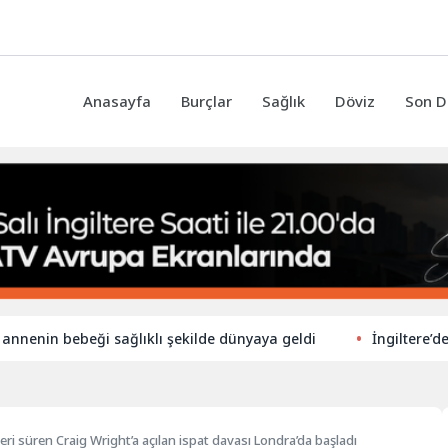
Anasayfa
Burçlar
Sağlık
Döviz
Son D
in bebeği sağlıklı şekilde dünyaya geldi
İngiltere’de ilkok
leri süren Craig Wright’a açılan ispat davası Londra’da başladı