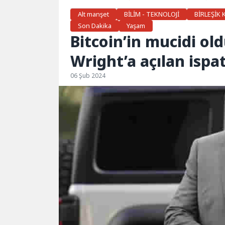
Alt manşet
BİLİM - TEKNOLOJİ
BİRLEŞİK 
Son Dakika
Yaşam
Bitcoin’in mucidi ol
Wright’a açılan ispa
06 Şub 2024