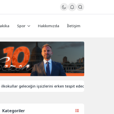
akika
Spor
Hakkımızda
İletişim
ullar geleceğin işsizlerini erken tespit edecek
İngiltere’de 
Kategoriler