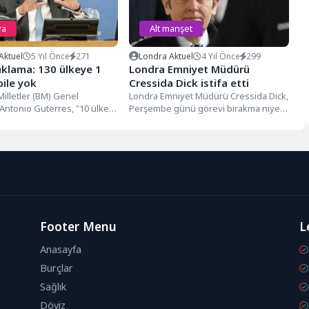
ya
Alt manşet
Aktuel
5 Yıl Önce
271
Londra Aktuel
4 Yıl Önce
299
ıklama: 130 ülkeye 1
Londra Emniyet Müdürü
bile yok
Cressida Dick istifa etti
Milletler (BM) Genel
Londra Emniyet Müdürü Cressida Dick,
 Antonio Guterres, "10 ülke
Perşembe günü görevi bırakma niyeti
 koronavirüs aşılarının
olmadığını söylemesine rağmen
i alırken...
akşam saatlerinde...
Footer Menu
L
Anasayfa
Burçlar
Sağlık
Döviz