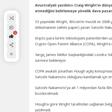
Avustralyalı yazılımcı Craig Wright’ın dünya
etmediğini belirlemeye yönelik dava pazar
53 yaşındaki Wright, Bitcoin’in mucidi ve 2008 
dökümanının (white paper) yazarı Satoshi Naka
0
Kripto para birimi teknolojisini patentlerden 
Crypto Open Patent Alliance (COPA), Wright’a il
Yargıç James Mellor başkanlığındaki Londra Y
sürmesi bekleniyor.
COPA avukatı Jonathan Hough açılış konuşmasınd
Satoshi Nakamoto olduğunu kanıtlamak için en g
Satoshi Nakamoto’ya ait 1 milyondan fazla Bitc
bozdurulmadı.
Hough’a göre Wright tarafından sağlanan belgele
yazılmadı.