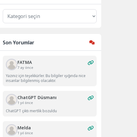
Kategoriler
Son Yorumlar
FATMA
7 ay önce
Yazınız için teşekkürler. Bu bilgiler ışığında nice
insanlar bilgilenmiş olacaktır.
ChatGPT Düsmanı
1 yıl önce
ChatGPT çıktı mertlik bozuldu
Melda
1 yıl önce