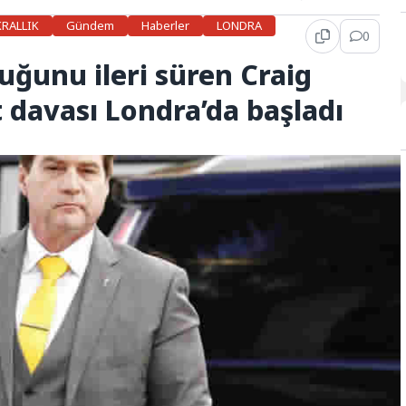
KRALLIK
Gündem
Haberler
LONDRA
0
duğunu ileri süren Craig
t davası Londra’da başladı