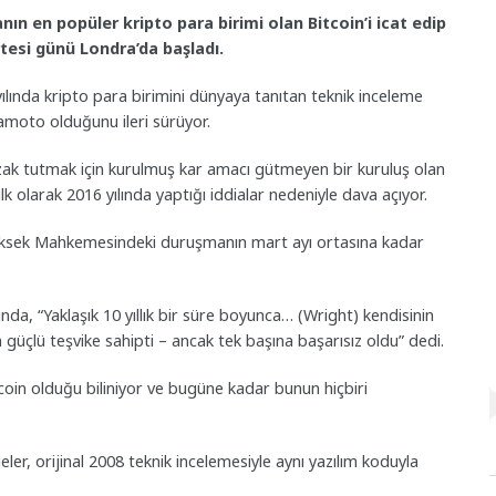
nın en popüler kripto para birimi olan Bitcoin’i icat edip
tesi günü Londra’da başladı.
yılında kripto para birimini dünyaya tanıtan teknik inceleme
moto olduğunu ileri sürüyor.
uzak tutmak için kurulmuş kar amacı gütmeyen bir kuruluş olan
k olarak 2016 yılında yaptığı iddialar nedeniyle dava açıyor.
üksek Mahkemesindeki duruşmanın mart ayı ortasına kadar
a, “Yaklaşık 10 yıllık bir süre boyunca… (Wright) kendisinin
üçlü teşvike sahipti – ancak tek başına başarısız oldu” dedi.
oin olduğu biliniyor ve bugüne kadar bunun hiçbiri
r, orijinal 2008 teknik incelemesiyle aynı yazılım koduyla