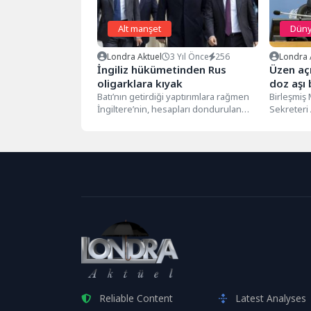
Alt manşet
Dün
Londra Aktuel
3 Yıl Önce
256
Londra 
İngiliz hükümetinden Rus
Üzen aç
oligarklara kıyak
doz aşı 
Batı’nın getirdiği yaptırımlara rağmen
Birleşmiş 
İngiltere’nin, hesapları dondurulan
Sekreteri
Rus oligarklara ‘temel gereksinimler’
dünyadaki
adı altında servetlerine kısmen...
yüzde 75'in
Reliable Content
Latest Analyses