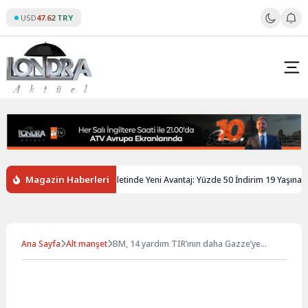
Skip
USD
47.62 TRY
to
content
Magazin Haberleri
iltere’de Gençlere Tren Biletinde Yeni Avantaj: Yüzde 50 İndirim 19 Yaşına Kad
Ana Sayfa
Alt manşet
BM, 14 yardım TIR’ının daha Gazze’ye
ulaştırıldığını bildirdi