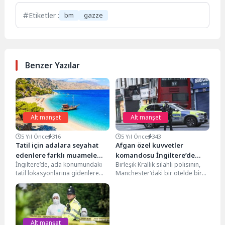
Etiketler :
bm
gazze
Benzer Yazılar
Alt manşet
Alt manşet
5 Yıl Önce
316
5 Yıl Önce
343
Tatil için adalara seyahat
Afgan özel kuvvetler
edenlere farklı muamele
komandosu İngiltere’de
İngiltere’de, ada konumundaki
Birleşik Krallık silahlı polisinin,
yapılacak
otelde yakalandı
tatil lokasyonlarına gidenlere
Manchester'daki bir otelde bir
daha farklı muamele edileceği
Afgan özel kuvvetler
iddia edildi. BBC'nin bildirdiğine
komandosunu gözaltına aldığı
göre;...
bildirildi....
Alt manşet