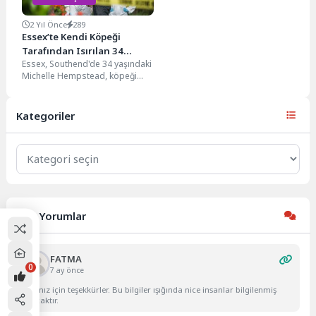
2 Yıl Önce
289
Essex’te Kendi Köpeği
Tarafından Isırılan 34
Essex, Southend'de 34 yaşındaki
Yaşındaki Kadın Hayatını
Michelle Hempstead, köpeği
Kaybetti
tarafından sol üst kolundan
ısırıldıktan sonra hayatını
kaybetti....
Kategoriler
Kategoriler
Son Yorumlar
FATMA
0
7 ay önce
Yazınız için teşekkürler. Bu bilgiler ışığında nice insanlar bilgilenmiş
olacaktır.