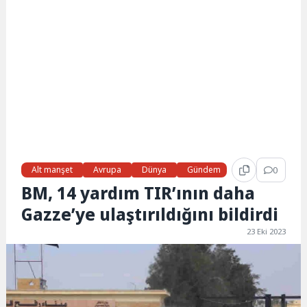
Alt manşet
Avrupa
Dünya
Gündem
Haberler
0
So
BM, 14 yardım TIR’ının daha
Gazze’ye ulaştırıldığını bildirdi
23 Eki 2023