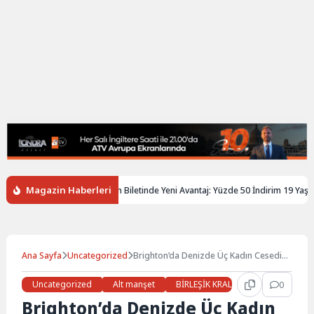
Magazin Haberleri
ngiltere’de Gençlere Tren Biletinde Yeni Avantaj: Yüzde 50 İndirim 19 Yaşına K
Ana Sayfa
Uncategorized
Brighton’da Denizde Üç Kadın Cesedi
Bulundu
Uncategorized
Alt manşet
BİRLEŞİK KRALLIK
Gündem
0
Brighton’da Denizde Üç Kadın