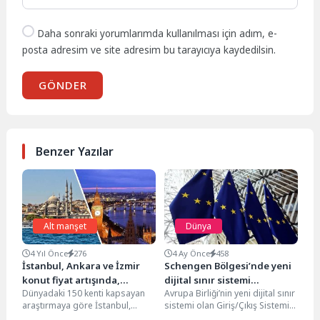
Daha sonraki yorumlarımda kullanılması için adım, e-
posta adresim ve site adresim bu tarayıcıya kaydedilsin.
GÖNDER
Benzer Yazılar
Alt manşet
Dünya
4 Yıl Önce
276
4 Ay Önce
458
İstanbul, Ankara ve İzmir
Schengen Bölgesi’nde yeni
konut fiyat artışında,
dijital sınır sistemi
Dünyadaki 150 kenti kapsayan
Avrupa Birliği’nin yeni dijital sınır
Londra, Paris ve Berlin’i
yürürlüğe girdi!
araştırmaya göre İstanbul,
sistemi olan Giriş/Çıkış Sistemi
solladı
Ankara ve İzmir konut fiyat artışı
(EES), Schengen Bölgesi’ne giriş