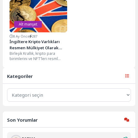
sıralamasında zirveye...
ve çıkış...
Alt manşet
8 Ay Önce
287
İngiltere Kripto Varlıkları
Resmen Mülkiyet Olarak
Birleşik Krallık, kripto para
Tanıdı
birimlerini ve NFT’leri resmî
olarak mülkiyet hakkı kapsamına
alan “Mülkiyet (Dijital...
Kategoriler
Kategoriler
Son Yorumlar