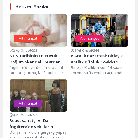
Benzer Yazılar
Alt manşet
Alt manşet
2 Ay Önce
223
5 Yıl Önce
244
NHS Tarihinin En Büyük
6 Aralık Pazartesi: Birleşik
Doğum Skandalı: 500’den
Krallık günlük Covid-19
İngiltere'de yürütülen kapsamlı
Birleşik Krallık’ta son 24 saatin
Fazla Anne ve Bebek Zarar
raporu
bir soruşturma, NHS tarihinin en
korona virüs verileri açıklandı.
Gördü
büyük doğum skandallarından
Resmi verilere göre 6 Aralık
birini ortaya çıkardı. Kıdemli...
Pazartesi...
Alt manşet
4 Yıl Önce
284
Robot sanatçı Ai-Da
İngiltere’de vekillerin
Dünyanın ilk ultra gerçekçi yapay
sorularını cevapladı
zeka insansı robot sanatçısı