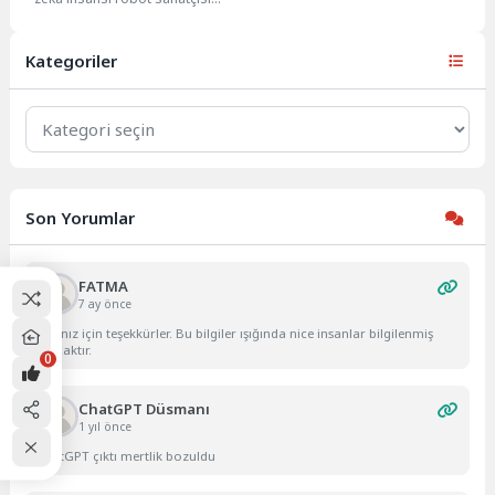
olarak tanımlanan Ai-Da, Lordlar
Kamarası'nda yaptığı...
Kategoriler
Kategoriler
Son Yorumlar
FATMA
7 ay önce
Yazınız için teşekkürler. Bu bilgiler ışığında nice insanlar bilgilenmiş
olacaktır.
0
ChatGPT Düsmanı
1 yıl önce
ChatGPT çıktı mertlik bozuldu