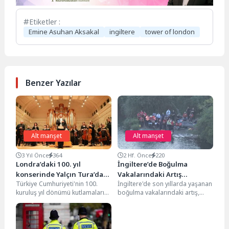
Etiketler :
Emine Asuhan Aksakal
ingiltere
tower of london
Benzer Yazılar
Alt manşet
Alt manşet
3 Yıl Önce
364
2 Hf. Önce
220
Londra’daki 100. yıl
İngiltere’de Boğulma
konserinde Yalçın Tura’dan
Vakalarındaki Artış
Türkiye Cumhuriyeti'nin 100.
İngiltere'de son yıllarda yaşanan
dünya prömiyeri
Hükümeti Harekete Geçirdi
kuruluş yıl dönümü kutlamaları
boğulma vakalarındaki artış,
kapsamında, çağdaş Türk
hükümet ile su güvenliği
müziğinin önemli
kuruluşlarını harekete geçirdi.
bestecilerinden Yalçın Tura'nın...
Ülke...