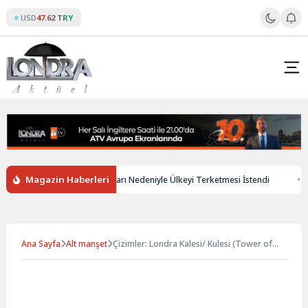
Skip
USD
47.62 TRY
to
content
Magazin Haberleri
liz Kadının Brexit Kuralları Nedeniyle Ülkeyi Terketmesi İstendi
Ayhan Ca
Ana Sayfa
Alt manşet
Çizimler: Londra Kalesi/ Kulesi (Tower of
London)