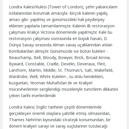
Londra Kalesi/Kulesi (Tower of London), şehri yabancıların
istilalarından korumak amacıyla -birçok kalenin yapılış
amacı gibi- yapılmış ve günümüzdeki hali peyderpey
eklenen yapılarla tamamlanmıştır. Kalenin ilk restorasyon
çalışması Kraliçe Victoria döneminde yapılmıştır. Kale bu
restorasyon çalışması sonrasında en büyük hasarı, II.
Dünya Savaşı sırasında Alman savaş uçaklarından atılan
bombalardan almıştır. Günümüzde ise bütün kuleleri -
Beauchamp, Bell, Bloody, Bowyer, Brick, Broad Arrow,
Byward, Constable, Cradle, Develin, Deveraux, Flint,
Lanthorn, Martin, Middle, St. Thomas’s, Salt, Wakefield,
Wardrobe, Well, White Kuleleri-, su dolu hendekleri,
kuzgunları, Yeoman Muhafızları ile ve Kraliyet
mücevherlerinin sergilendiği müzeleriyle turistlerin dikkatini
çeken tarihi eserlerdendir.
Londra Kalesi; İngiliz tarihinin çeşitli dönemlerinde
gerçekleşen önemli olaylara şahitlik etmiş olmasından,
Thames Nehri’nin kıyısındaki stratejik konumundan, bir
dönem kraliyet sarayı ve saray suçlularının tutulacağı