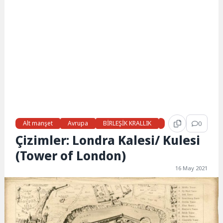
Alt manşet
Avrupa
BİRLEŞİK KRALLIK
Gündem
0
Haber
Çizimler: Londra Kalesi/ Kulesi
(Tower of London)
16 May 2021