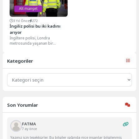
Alt manşet
3 Yıl Önce
272
İngiliz polisi bu iki kadını
arıyor
İngiltere polisi, Londra
metrosunda yaşanan bir
kavgada 3 yaşındaki çocuğun
yere düşmesiyle ilgili iki kadını...
Kategoriler
Kategoriler
Son Yorumlar
FATMA
7 ay önce
Yazınız için teşekkürler. Bu bilgiler ışığında nice insanlar bilgilenmiş