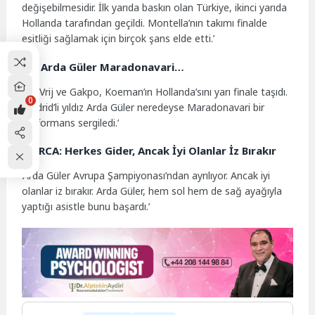
değişebilmesidir. İlk yarıda baskın olan Türkiye, ikinci yarıda
Hollanda tarafından geçildi. Montella’nın takımı finalde
eşitliği sağlamak için birçok şans elde etti.’
AS: Arda Güler Maradonavari…
‘De Vrij ve Gakpo, Koeman’ın Hollanda’sını yarı finale taşıdı.
0
Madrid’li yıldız Arda Güler neredeyse Maradonavari bir
performans sergiledi.’
MARCA: Herkes Gider, Ancak İyi Olanlar İz Bırakır
‘Arda Güler Avrupa Şampiyonası’ndan ayrılıyor. Ancak iyi
olanlar iz bırakır. Arda Güler, hem sol hem de sağ ayağıyla
yaptığı asistle bunu başardı.’