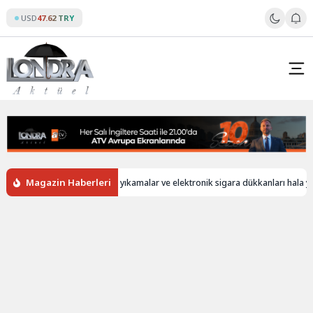
Skip
USD
47.62 TRY
to
content
Magazin Haberleri
İngiltere’de oto yıkamalar ve elektronik sigara dükkanları hala yabancı