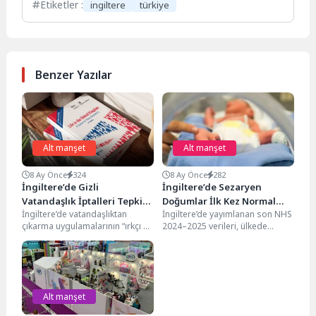
Etiketler :
ingiltere
türkiye
Benzer Yazılar
Alt manşet
Alt manşet
8 Ay Önce
324
8 Ay Önce
282
İngiltere’de Gizli
İngiltere’de Sezaryen
Vatandaşlık İptalleri Tepki
Doğumlar İlk Kez Normal
İngiltere’de vatandaşlıktan
İngiltere’de yayımlanan son NHS
Çekiyor
Doğumları Geride Bıraktı
çıkarma uygulamalarının “ırkçı ve
2024–2025 verileri, ülkede
iki aşamalı bir sistem”
doğum alışkanlıklarında tarihi bir
yarattığına dair çarpıcı bulgular
kırılmaya işaret etti. Verilere...
kamuoyuna...
Alt manşet