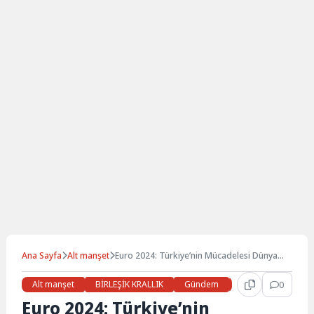
Ana Sayfa
Alt manşet
Euro 2024: Türkiye’nin Mücadelesi Dünya
Basınında
Alt manşet
BİRLEŞİK KRALLIK
Gündem
Haberler
0
LON
Euro 2024: Türkiye’nin