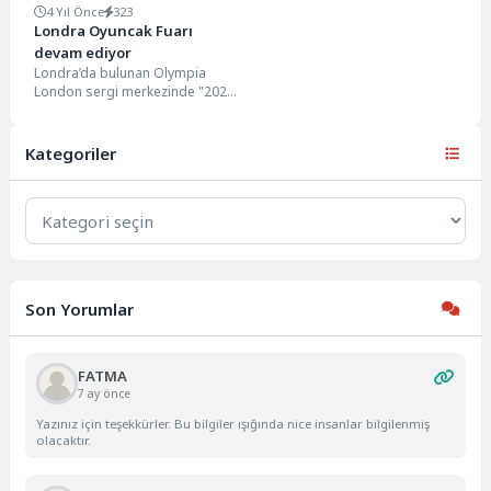
4 Yıl Önce
323
Londra Oyuncak Fuarı
devam ediyor
Londra’da bulunan Olympia
London sergi merkezinde "2023
Londra Oyuncak Fuarı" kapılarını
açtı. Dünya genelinden 260'ta...
Kategoriler
Kategoriler
Son Yorumlar
FATMA
7 ay önce
Yazınız için teşekkürler. Bu bilgiler ışığında nice insanlar bilgilenmiş
olacaktır.