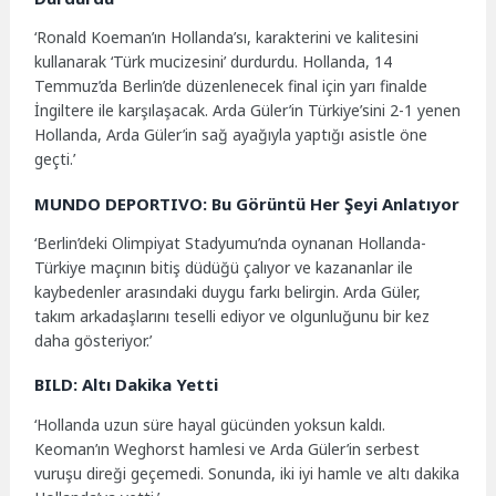
‘Ronald Koeman’ın Hollanda’sı, karakterini ve kalitesini
kullanarak ‘Türk mucizesini’ durdurdu. Hollanda, 14
Temmuz’da Berlin’de düzenlenecek final için yarı finalde
İngiltere ile karşılaşacak. Arda Güler’in Türkiye’sini 2-1 yenen
Hollanda, Arda Güler’in sağ ayağıyla yaptığı asistle öne
geçti.’
MUNDO DEPORTIVO: Bu Görüntü Her Şeyi Anlatıyor
‘Berlin’deki Olimpiyat Stadyumu’nda oynanan Hollanda-
Türkiye maçının bitiş düdüğü çalıyor ve kazananlar ile
kaybedenler arasındaki duygu farkı belirgin. Arda Güler,
takım arkadaşlarını teselli ediyor ve olgunluğunu bir kez
daha gösteriyor.’
BILD: Altı Dakika Yetti
‘Hollanda uzun süre hayal gücünden yoksun kaldı.
Keoman’ın Weghorst hamlesi ve Arda Güler’in serbest
vuruşu direği geçemedi. Sonunda, iki iyi hamle ve altı dakika