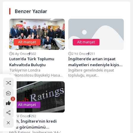
Benzer Yazılar
Alt manşet
Alt manşet
6 Ay Önce
502
2 Yıl Önce
211
Luton’da Türk Toplumu
İngiltere’de artan inşaat
Kahvaltıda Buluştu
maliyetleri nedeniyle kişisel
Türkiye’nin Londra
İngiltere genelindeki inşaat
kredi limitleri 50 bin sterline
Başkonsolosu Büyükelçi Hasan
topluluğu, inşaat
yükseldi
Ulusoy dernek ziyaretleri
maliyetlerindeki sürekli artış
kapsamında Luton Türk Eğitim
nedeniyle maksimum kişisel
ve Kültür Vakfı’nın...
kredi miktarını ikiye katlayarak...
0
Alt manşet
4 Yıl Önce
292
Fitch, İngiltere’nin kredi
notu görünümünü
Fitch Ratings, İngiltere'nin 'AA-'