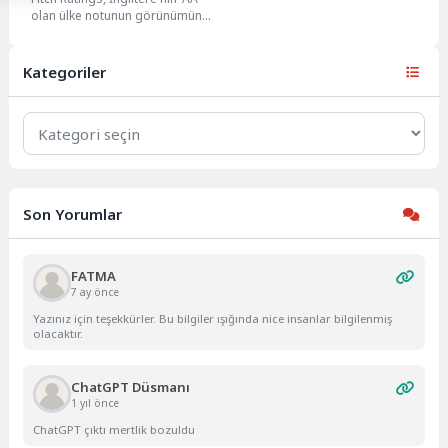
“negatif”e çevirdi
olan ülke notunun görünümünü
Durağan'dan Negatif'e revize
etti. Fitch, yaptığı açıklamada,...
Kategoriler
Kategoriler
Son Yorumlar
FATMA
7 ay önce
Yazınız için teşekkürler. Bu bilgiler ışığında nice insanlar bilgilenmiş
olacaktır.
ChatGPT Düsmanı
1 yıl önce
ChatGPT çıktı mertlik bozuldu