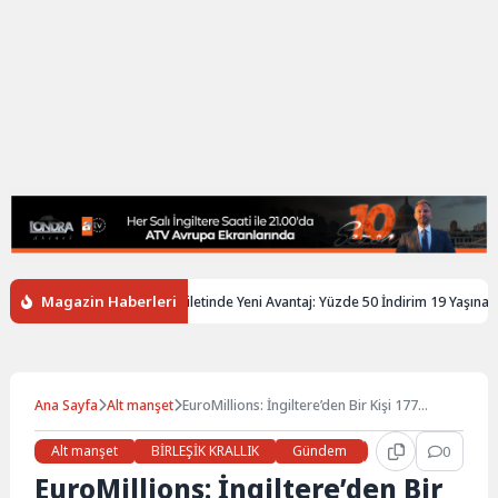
Magazin Haberleri
iltere’de Gençlere Tren Biletinde Yeni Avantaj: Yüzde 50 İndirim 19 Yaşına Kad
Ana Sayfa
Alt manşet
EuroMillions: İngiltere’den Bir Kişi 177
Milyon Sterlinlik Büyük İkramiyeyi Kazandı
Alt manşet
BİRLEŞİK KRALLIK
Gündem
Haberler
0
LON
EuroMillions: İngiltere’den Bir