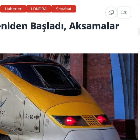
Haberler
LONDRA
Seyahat
0
eniden Başladı, Aksamalar