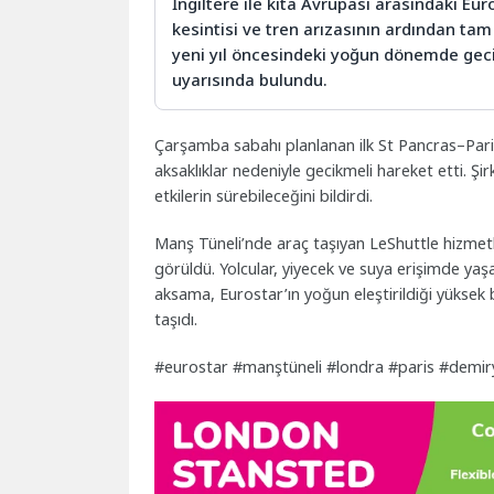
İngiltere ile kıta Avrupası arasındaki Eu
kesintisi ve tren arızasının ardından tam
yeni yıl öncesindeki yoğun dönemde geci
uyarısında bulundu.
Çarşamba sabahı planlanan ilk St Pancras–Paris 
aksaklıklar nedeniyle gecikmeli hareket etti. Şi
etkilerin sürebileceğini bildirdi.
Manş Tüneli’nde araç taşıyan LeShuttle hizmetl
görüldü. Yolcular, yiyecek ve suya erişimde ya
aksama, Eurostar’ın yoğun eleştirildiği yüksek 
taşıdı.
#eurostar #manştüneli #londra #paris #demir