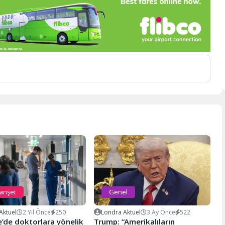
manşet
Genel
Aktuel
2 Yıl Önce
250
Londra Aktuel
3 Ay Önce
522
e’de doktorlara yönelik
Trump: “Amerikalıların