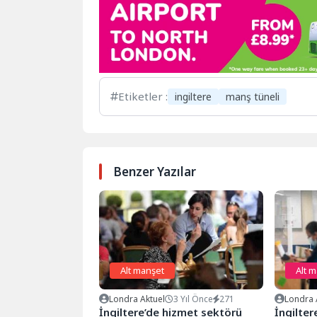
Etiketler :
ingiltere
manş tüneli
Benzer Yazılar
Alt manşet
Alt 
Londra Aktuel
3 Yıl Önce
271
Londra 
İngiltere’de hizmet sektörü
İngilter