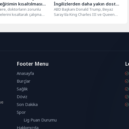
eğitimin kısaltılması
İngilizlerden daha yakın dostu
de
ere, doktorların zorunlu
yok”
ABD Başkanı Donald Trump, Beyaz
elerini kısaltarak çalışma
Saray’da King Charles III ve Queen
ı iyileştirme çabalarını
Camilla onuruna düzenlenen
 Bu çerçevede, doktorların...
törensel...
Footer Menu
L
Anasayfa
Burçlar
Sağlık
Döviz
ve
Son Dakika
Spor
Lig Puan Durumu
Hakkımızda