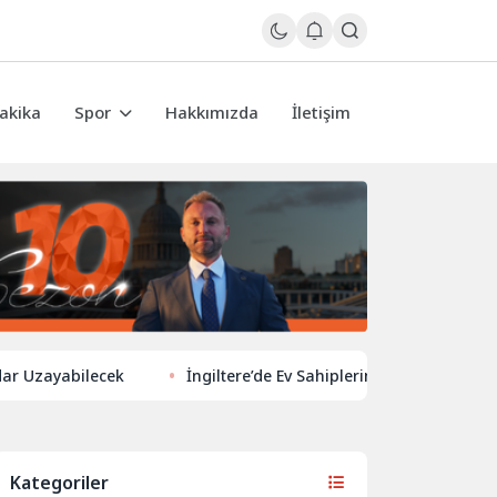
akika
Spor
Hakkımızda
İletişim
abilecek
İngiltere’de Ev Sahiplerinden Yeni Yönelim: Vergi ve
Kategoriler