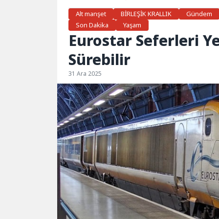
Alt manşet
BİRLEŞİK KRALLIK
Gündem
Son Dakika
Yaşam
Eurostar Seferleri Y
Sürebilir
31 Ara 2025