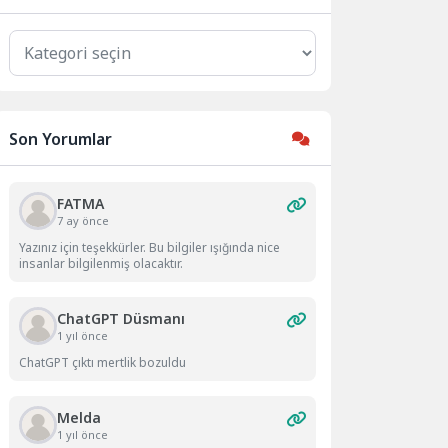
Kategoriler
Son Yorumlar
FATMA
7 ay önce
Yazınız için teşekkürler. Bu bilgiler ışığında nice
insanlar bilgilenmiş olacaktır.
ChatGPT Düsmanı
1 yıl önce
ChatGPT çıktı mertlik bozuldu
Melda
1 yıl önce