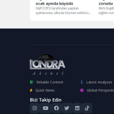
ocak ayında büyüdü
zorunlu 
S&P/CIPS tarafından yapılan
gündem
NHS İngilt
açıklamada, ülkede hizmet sektörü
eğitim sür
Satın Alım Yöneticileri (PMI) verisinin
yaşamların
bu yılın ocak...
artırıyor.
Reliable Content
Latest Analyses
Quick News
Global Perspecti
Bizi Takip Edin