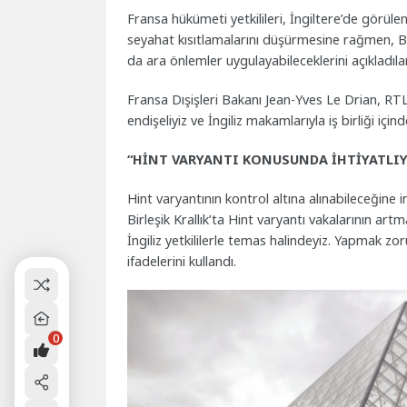
Fransa hükümeti yetkilileri, İngiltere’de görülen
seyahat kısıtlamalarını düşürmesine rağmen, Bir
da ara önlemler uygulayabileceklerini açıkladılar
Fransa Dışişleri Bakanı Jean-Yves Le Drian, R
endişeliyiz ve İngiliz makamlarıyla iş birliği i
“HİNT VARYANTI KONUSUNDA İHTİYATLIY
Hint varyantının kontrol altına alınabileceğine i
Birleşik Krallık’ta Hint varyantı vakalarının art
İngiliz yetkililerle temas halindeyiz. Yapmak z
ifadelerini kullandı.
0