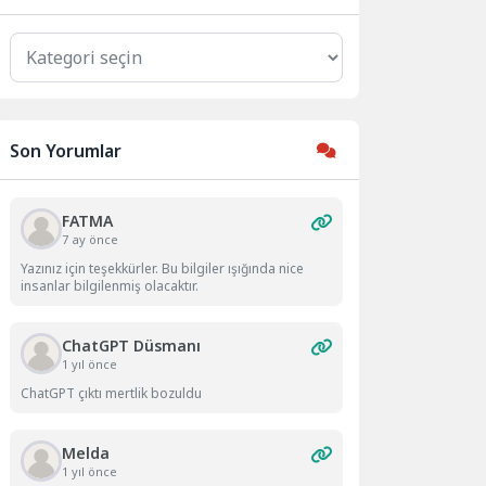
Kategoriler
Son Yorumlar
FATMA
7 ay önce
Yazınız için teşekkürler. Bu bilgiler ışığında nice
insanlar bilgilenmiş olacaktır.
ChatGPT Düsmanı
1 yıl önce
ChatGPT çıktı mertlik bozuldu
Melda
1 yıl önce