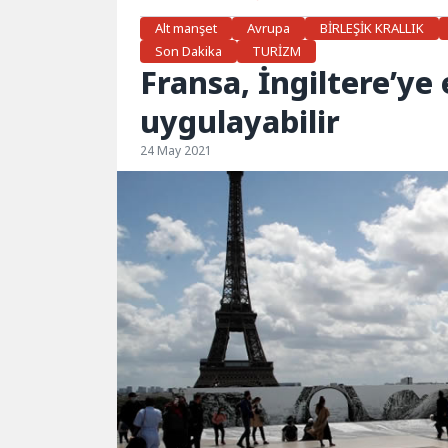
Alt manşet
Avrupa
BİRLEŞİK KRALLIK
Son Dakika
TURİZM
Fransa, İngiltere’ye
uygulayabilir
24 May 2021