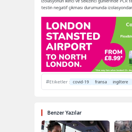
izolasyonun ikinci ve sekizinci günlerinde PCR t
testin negatif çıkması durumunda izolasyondan
Etiketler :
covid-19
fransa
ingiltere
Benzer Yazılar