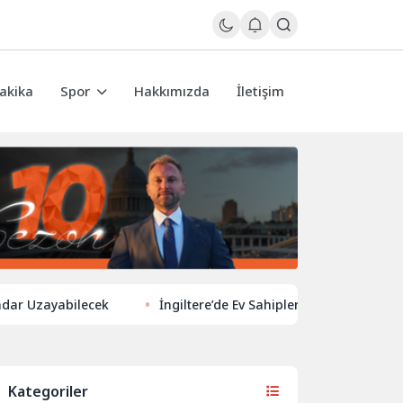
akika
Spor
Hakkımızda
İletişim
bilecek
İngiltere’de Ev Sahiplerinden Yeni Yönelim: Vergi ve 
Kategoriler