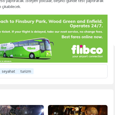
esti yaptıracak. İsteyen yolcular, beşinci günde test yaptırarak
 çıkabilecek.
seyahat
turizm