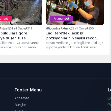
manşet
Alt manşet
Aktuel
4 Yıl Önce
311
Londra Aktuel
5 Yıl Önce
250
 bulgulara göre
İngiltere’deki açık iş
’ya düşen füze
pozisyonlarının sayısı rekor
ya ait
kililer, Polonya topraklarına
seviyeye ulaştı
Resmi verilere göre, İngiltere'deki açık
ki kişiyi öldüren füzenin
iş pozisyonları Ekim ve Aralık ayları
Rus füzelerine karşı
arasında 1,24 milyon ile...
...
Footer Menu
L
Anasayfa
Burçlar