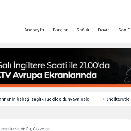
Anasayfa
Burçlar
Sağlık
Döviz
Son D
 bebeği sağlıklı şekilde dünyaya geldi
İngiltere’de ilkokul
seçimi kazandı: ‘Bu, Gazze için’