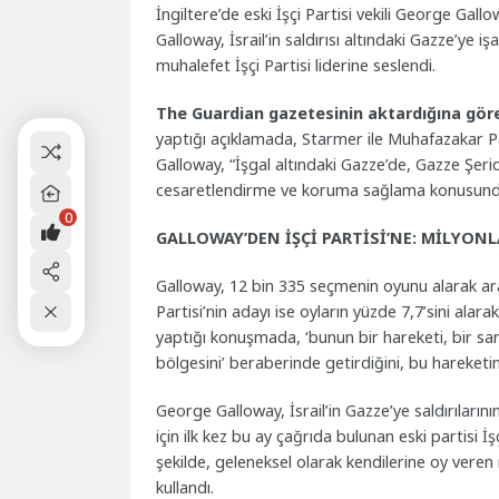
İngiltere’de eski İşçi Partisi vekili George Gall
Galloway, İsrail’in saldırısı altındaki Gazze’ye i
muhalefet İşçi Partisi liderine seslendi.
The Guardian gazetesinin aktardığına gör
yaptığı açıklamada, Starmer ile Muhafazakar Pa
Galloway, “İşgal altındaki Gazze’de, Gazze Şer
cesaretlendirme ve koruma sağlama konusunda 
0
GALLOWAY’DEN İŞÇİ PARTİSİ’NE: MİLYON
Galloway, 12 bin 335 seçmenin oyunu alarak ara
Partisi’nin adayı ise oyların yüzde 7,7’sini ala
yaptığı konuşmada, ‘bunun bir hareketi, bir sarsı
bölgesini’ beraberinde getirdiğini, bu hareketi
George Galloway, İsrail’in Gazze’ye saldırıların
için ilk kez bu ay çağrıda bulunan eski partisi İşçi
şekilde, geleneksel olarak kendilerine oy veren 
kullandı.