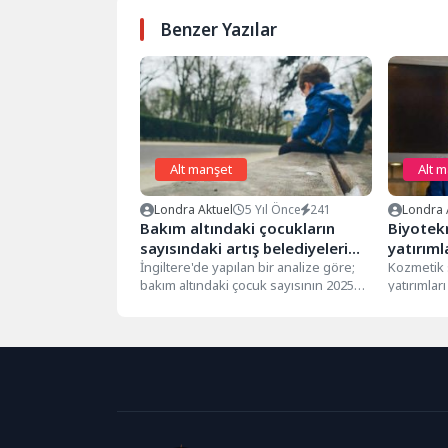
Benzer Yazılar
Alt manşet
Alt 
Londra Aktuel
5 Yıl Önce
241
Londra 
Bakım altındaki çocukların
Biyotekn
sayısındaki artış belediyeleri
yatırıml
zora soktu
İngiltere'de yapılan bir analize göre;
Muhamme
Kozmetik 
bakım altındaki çocuk sayısının 2025
yatırımlar
gelişmel
yılına kadar yaklaşık 100 bine...
hastalıkla
önemli rol