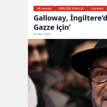
Alt manşet
BİRLEŞİK KRALLIK
Gündem
Galloway, İngiltere’d
Gazze için’
01 Mar 2024