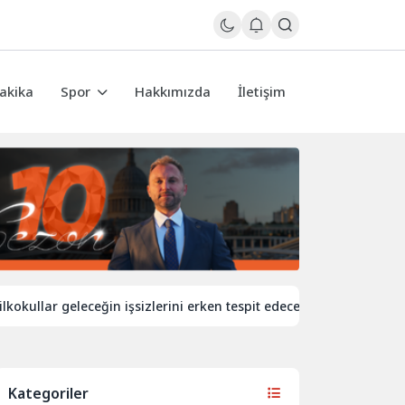
akika
Spor
Hakkımızda
İletişim
lar geleceğin işsizlerini erken tespit edecek
İngiltere’de de
Kategoriler