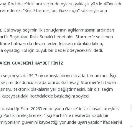
oway, Rochdale’deki ara seçimde oyların yaklaşık yüzde 40’ını aldı.
şaret ederek, “Keir Starmer; bu, Gazze için” sözleriyle ana
e
, Galloway, seçimin ilk sonuçlarının açıklanmasının ardından
rtili Başbakan Rishi Sunak’ı hedef aldı. Starmer’e seslenen
idi’nde halihazırda devam eden felaketi mümkün kılma,
oynadığı rol için büyük bir bedel ödeyeceksin” dedi.
LARIN GÜVENİNİ KAYBETTİNİZ
 seçimi yüzde 39,7 oy oranıyla birinci sırada tamamladı. İşçi
rak seçimi dördüncü sırada bitirdi. Galloway, Starmer’e hitaben
ntıyı, tektonik plakaların yer değiştirmesini, bir dizi seçim
n kuzeybatıdaki Rochdale’de başladığını söyledi.
ın başladığı Ekim 2023’ten bu yana Gazze’de ‘acil insani ateşkes’
 Partisi’ni eleştirerek, “İşçi Partisi’ne nesillerdir sadık bir
milyonların güvenini kaybettiği yönünde uyarı yapıldı” ifadelerini