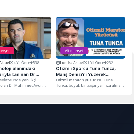
manşet
Alt manşet
Aktuel
4 Yıl Önce
538
Londra Aktuel
1 Yıl Önce
232
oloji alanındaki
Otizmli Sporcu Tuna Tunca,
arıyla tanınan Dr.
Manş Denizi’ni Yüzerek
t Avcil son
sektöründe yenilikçi
Geçecek
Otizmli maraton yüzücüsü Tuna
ı olan Dr. Muhmmet Avcil,
Tunca, büyük bir başarıya imza atmak
eri anlattı
rın teşhis ve tedavisinde
için yeniden Manş Denizi’ne
 oynayan...
hazırlanıyor....