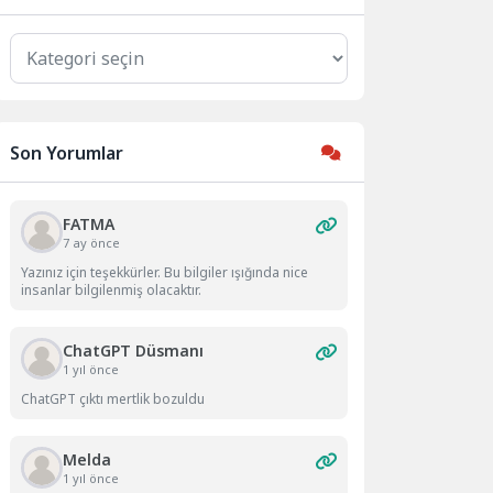
Kategoriler
Son Yorumlar
FATMA
7 ay önce
Yazınız için teşekkürler. Bu bilgiler ışığında nice
insanlar bilgilenmiş olacaktır.
ChatGPT Düsmanı
1 yıl önce
ChatGPT çıktı mertlik bozuldu
Melda
1 yıl önce