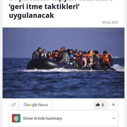
‘geri itme taktikleri’
uygulanacak
09 Eyl 2021
0
Show Article Summary