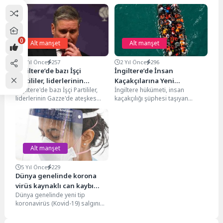
0
Alt manşet
Alt manşet
3 Yıl Önce
257
2 Yıl Önce
296
İngiltere’de bazı İşçi
İngiltere’de İnsan
Partililer, liderlerinin
Kaçakçılarına Yeni
İngiltere'de bazı İşçi Partililer,
İngiltere hükümeti, insan
Gazze’de ateşkes çağrılarını
Yaptırımlar
liderlerinin Gazze'de ateşkes
kaçakçılığı şüphesi taşıyan
reddetmesi üzerine istifa
çağrılarını reddetmesi üzerine
kişilere yönelik yeni yaptırımlar
etti
istifa etti İngiltere'de ana
uygulamaya hazırlanıyor. Yeni
muhalefetteki...
yasalar kapsamında,...
Alt manşet
5 Yıl Önce
229
Dünya genelinde korona
virüs kaynaklı can kaybı
Dünya genelinde yeni tip
sayısı artıyor
koronavirüs (Kovid-19) salgını
nedeniyle hayatını kaybedenlerin
sayısı 4 milyon 524 bini...