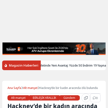
Magazin Haberleri
iltere’de Gençlere Tren Biletinde Yeni Avantaj: Yüzde 50 İndirim 19 Yaşına Kada
Ana Sayfa
Alt manşet
Hackney’de bir kadın aracında ölü bulundu
Alt manşet
BİRLEŞİK KRALLIK
Gündem
Haberler
0
LON
Hackney’de bir kadın aracında