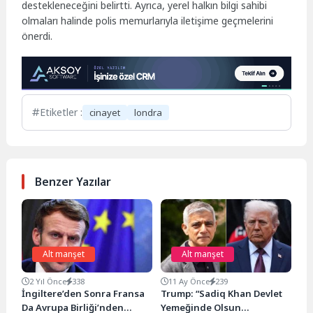
destekleneceğini belirtti. Ayrıca, yerel halkın bilgi sahibi
olmaları halinde polis memurlarıyla iletişime geçmelerini
önerdi.
Etiketler :
cinayet
londra
Benzer Yazılar
Alt manşet
Alt manşet
2 Yıl Önce
338
11 Ay Önce
239
İngiltere’den Sonra Fransa
Trump: “Sadiq Khan Devlet
Da Avrupa Birliği’nden
Yemeğinde Olsun