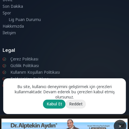
Son Dakika
Spor
Lig Puan Durumu
Hakkımızda
İletişim
Legal
Çerez Politikası
Gizlilik Politikası
Kullanım Koşulları Politikası
Telif Hakları Politikası
İletişim
Bu site, kullanıcı deneyimini geliştirmek için çerezleri
kullanmaktadır. Devam ederek bu çerezleri kabul etmiş
olursunuz.
Kabul Et
Reddet
© 2026 Londra Aktuel Tüm hakları saklıdır.
Powered by
Aksoy
Software LTD