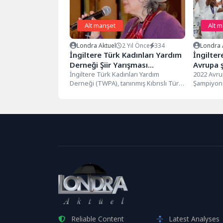
Alt manşet
Alt 
Londra Aktuel
2 Yıl Önce
334
Londra 
İngiltere Türk Kadınları Yardım
İngilter
Derneği Şiir Yarışması
Avrupa 
Başvuruları Başladı
İngiltere Türk Kadınları Yardım
2022 Avru
Derneği (TWPA), tanınmış Kıbrıslı Türk
Şampiyona
şair ve yazar Sonay Yakup Yakupsoy...
İngiltere,
şampiyon o
Reliable Content
Latest Analyses