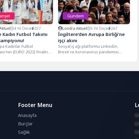
manşet
Gündem
Aktuel
4 Yıl Önce
257
Londra Aktuel
5 Yıl Önce
267
e Kadın Futbol Takımı
İngiltere’den Avrupa Birliği’ne
şampiyonu!
işçi akını
pa Kadınlar Futbol
Sosyal iş ağı platformu LinkedIn,
sı'nın (EURO 2022) finalinde
Brexit ve koronavirüs pandemisi
 Almanya'yı 2-1 yenerek
sonrası İngiltere'den AB'ye işçı akını
ldu. İngiltere'nin...
olduğunu...
Footer Menu
L
Anasayfa
Burçlar
Sağlık