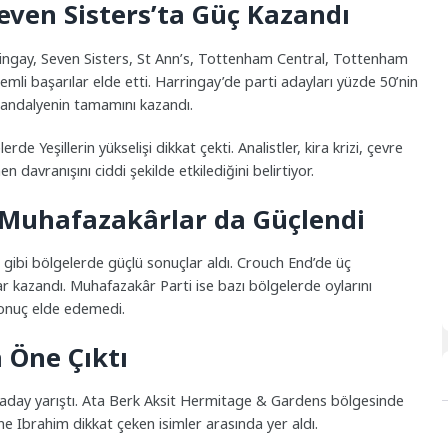
even Sisters’ta Güç Kazandı
arringay, Seven Sisters, St Ann’s, Tottenham Central, Tottenham
li başarılar elde etti. Harringay’de parti adayları yüzde 50’nin
sandalyenin tamamını kazandı.
e Yeşillerin yükselişi dikkat çekti. Analistler, kira krizi, çevre
n davranışını ciddi şekilde etkilediğini belirtiyor.
 Muhafazakârlar da Güçlendi
gibi bölgelerde güçlü sonuçlar aldı. Crouch End’de üç
 kazandı. Muhafazakâr Parti ise bazı bölgelerde oylarını
sonuç elde edemedi.
 Öne Çıktı
k aday yarıştı. Ata Berk Aksit Hermitage & Gardens bölgesinde
ne Ibrahim dikkat çeken isimler arasında yer aldı.