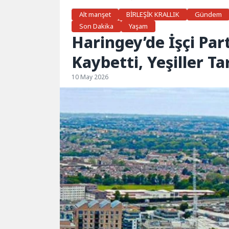
Alt manşet
BİRLEŞİK KRALLIK
Gündem
Son Dakika
Yaşam
Haringey’de İşçi Par
Kaybetti, Yeşiller Ta
10 May 2026