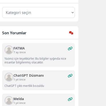
Kategoriler
Son Yorumlar
FATMA
7 ay önce
Yazınız için teşekkürler. Bu bilgiler ışığında nice
insanlar bilgilenmiş olacaktır.
ChatGPT Düsmanı
1 yıl önce
ChatGPT çıktı mertlik bozuldu
Melda
1 yıl önce