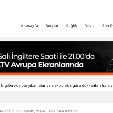
Anasayfa
Burçlar
Sağlık
Döviz
Son D
e’de oto yıkamalar ve elektronik sigara dükkanları hala yabancı iş
rlik Koltuğunu Kaybetti, Yeşiller Tarihi Zafer Kazandı