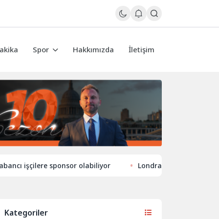
akika
Spor
Hakkımızda
İletişim
çilere sponsor olabiliyor
Londra’nın eğlence hayatında ye
Kategoriler