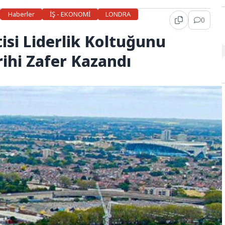
Haberler
İŞ - EKONOMİ
LONDRA
0
tisi Liderlik Koltuğunu
rihi Zafer Kazandı