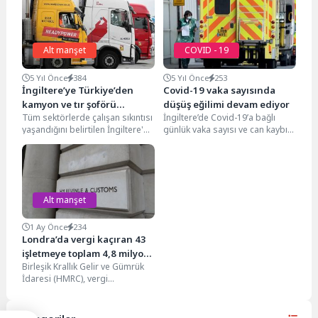
Alt manşet
COVID - 19
5 Yıl Önce
384
5 Yıl Önce
253
İngiltere’ye Türkiye’den
Covid-19 vaka sayısında
kamyon ve tır şoförü
düşüş eğilimi devam ediyor
Tüm sektörlerde çalışan sıkıntısı
İngiltere’de Covid-19’a bağlı
başvurusu nasıl yapılır?
yaşandığını belirtilen İngiltere'de
günlük vaka sayısı ve can kaybı
en fazla etkilenen sektörlerin
düşüş eğilimi devam ediyor.
nakliye ile lojistik, özellikle...
İngiltere Sağlık...
Alt manşet
1 Ay Önce
234
Londra’da vergi kaçıran 43
işletmeye toplam 4,8 milyon
Birleşik Krallık Gelir ve Gümrük
sterlin vergi cezası kesildi
İdaresi (HMRC), vergi
yükümlülüklerini yerine
getirmeyen 43 Londra işletmesi
ve...