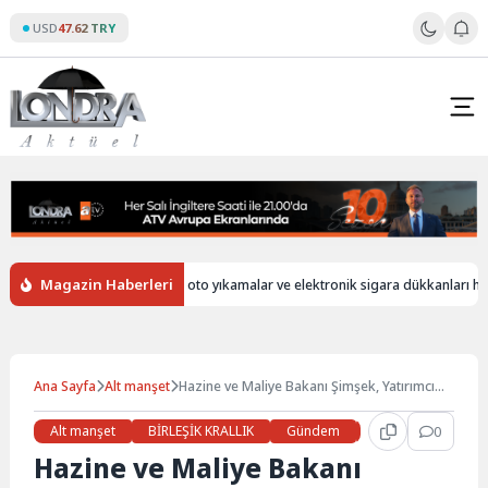
Skip
USD
47.62 TRY
to
content
Magazin Haberleri
ersiz
İngiltere’de oto yıkamalar ve elektronik sigara dükkanları hala ya
Ana Sayfa
Alt manşet
Hazine ve Maliye Bakanı Şimşek, Yatırımcı
Toplantıları İçin Londra’da
Alt manşet
BİRLEŞİK KRALLIK
Gündem
Haberler
0
İŞ 
Hazine ve Maliye Bakanı