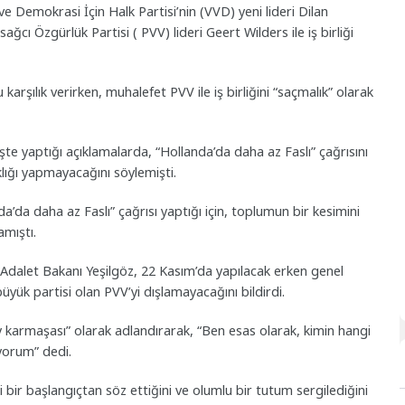
 Demokrasi İçin Halk Partisi’nin (VVD) yeni lideri Dilan
ğcı Özgürlük Partisi ( PVV) lideri Geert Wilders ile iş birliği
 karşılık verirken, muhalefet PVV ile iş birliğini “saçmalık” olarak
te yaptığı açıklamalarda, “Hollanda’da daha az Faslı” çağrısını
klığı yapmayacağını söylemişti.
da’da daha az Faslı” çağrısı yaptığı için, toplumun bir kesimini
mıştı.
e Adalet Bakanı Yeşilgöz, 22 Kasım’da yapılacak erken genel
ük partisi olan PVV’yi dışlamayacağını bildirdi.
y karmaşası” olarak adlandırarak, “Ben esas olarak, kimin hangi
yorum” dedi.
bir başlangıçtan söz ettiğini ve olumlu bir tutum sergilediğini