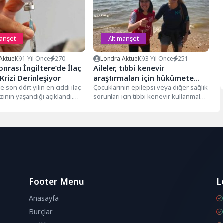
manşet
Alt manşet
Aktuel
1 Yıl Önce
270
Londra Aktuel
3 Yıl Önce
251
onrası İngiltere’de İlaç
Aileler, tıbbi kenevir
Krizi Derinleşiyor
araştırmaları için hükümete
e son dört yılın en ciddi ilaç
çağrıda bulunuyor
Çocuklarının epilepsi veya diğer sağlık
izinin yaşandığı açıklandı.
sorunları için tıbbi kenevir kullanmaları
rust tarafından yayımlanan...
gereken aileler, mevcut araştırmaların
yetersiz...
Footer Menu
L
Anasayfa
Burçlar