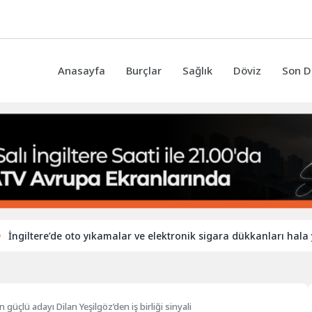
Anasayfa
Burçlar
Sağlık
Döviz
Son D
tere’de oto yıkamalar ve elektronik sigara dükkanları hala yabancı 
güçlü adayı Dilan Yeşilgöz’den iş birliği sinyali