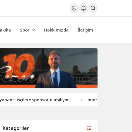
akika
Spor
Hakkımızda
İletişim
işçilere sponsor olabiliyor
Londra’nın eğlence hayatında 
Kategoriler