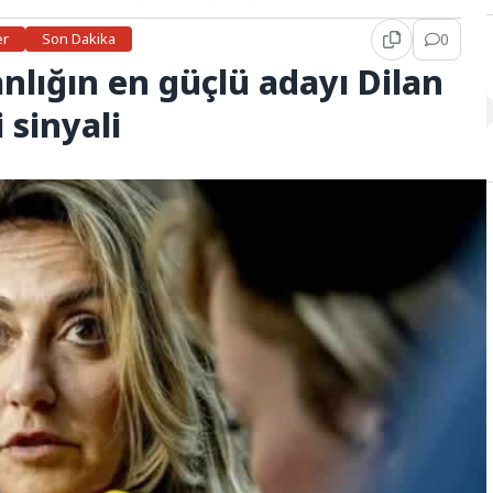
er
Son Dakika
0
nlığın en güçlü adayı Dilan
i sinyali