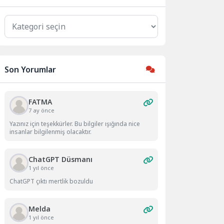
Kategoriler
Son Yorumlar
FATMA
7 ay önce
Yazınız için teşekkürler. Bu bilgiler ışığında nice
insanlar bilgilenmiş olacaktır.
ChatGPT Düsmanı
1 yıl önce
ChatGPT çıktı mertlik bozuldu
Melda
1 yıl önce