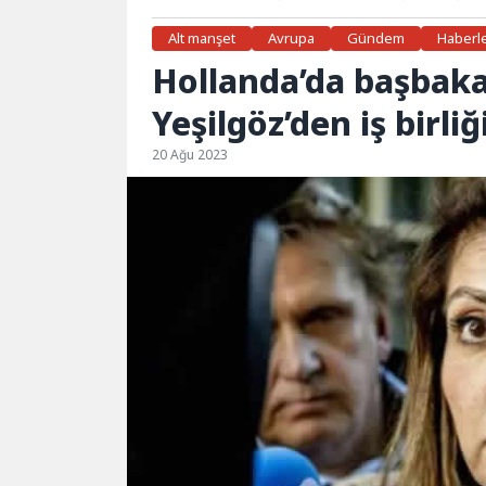
Alt manşet
Avrupa
Gündem
Haberl
Hollanda’da başbaka
Yeşilgöz’den iş birliğ
20 Ağu 2023