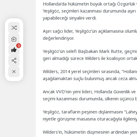
Hollanda’da hükümetin büyük ortağı Özgürlük ve
Yeşilgöz, seçimleri kazanması durumunda aşırı sa
yapabileceği sinyalini verdi.
Aşırı sağcı lider, Yeşilgöz’ün açıklamasına olumlu
değerlendiriyor.
0
Yeşilgöz’ün selefi Başbakan Mark Rutte, geçmiş
geri almadığı sürece Wilders ile koalisyon orta
Wilders, 2014 yerel seçimleri sırasında, “Hollan
aşağılamaktan suçlu bulunmuş ancak ceza alma
Ancak VVD’nin yeni lideri, Hollanda Güvenlik v
seçimi kazanması durumunda, ülkenin üçüncü büy
Yeşilgöz, tarafların peşinen dışlanmasını “Lahe
niyetle görüşme masasına oturacağıyla ilgileni
Wilders’in, hükümetin düşmesinin ardından yeni 