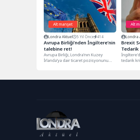
Alt manşet
Alt 
Londra Aktuel
5 Yıl Önce
414
Londra 
Avrupa Birliği’nden İngiltere’nin
Brexit S
talebine ret!
Tedarik 
Avrupa Birliği, Londra’nın Kuzey
İngiltere'd
İrlanda’ya dair ticaret pozisyonunu
tedarik kr
düzenleyen anlaşmayı yeniden
Nuffield T
müzakere etme talebini ‘istikrarsızlık...