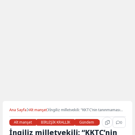
Ana Sayfa
Alt manşet
İngiliz milletvekili: “KKTC’nin tanınmaması
için hiç bir neden yok”
Alt manşet
BİRLEŞİK KRALLIK
Gündem
Haberler
0
LON
İngiliz milletvekili: “KKTC’nin