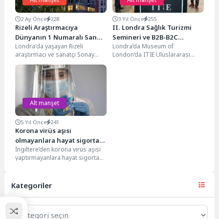
2 Ay Önce
228
3 Yıl Önce
255
Rizeli Araştırmacıya
II. Londra Sağlık Turizmi
Dünyanın 1 Numaralı Sanat
Semineri ve B2B-B2C
Londra'da yaşayan Rizeli
Londra’da Museum of
Üniversitesi Royal College of
Workshop etkinliği büyük
araştırmacı ve sanatçı Sonay
London’da ITIE Uluslararası
Art’tan Gururlandıran Davet
ilgi gördü
Memoğlu, dünyanın en prestijli
Turizm Yatırım ve Fuarcılık Ltd.
sanat ve tasarım
Şti. tarafından ikinci kez...
üniversitelerinden...
Alt manşet
5 Yıl Önce
241
Korona virüs aşısı
olmayanlara hayat sigortası
İngiltere’den korona virüs aşısı
yapılmayabilir
yaptırmayanlara hayat sigortası
yapılmayacağı ya da bazı
haklardan yararlanamayacakları
belirtildi. The...
Kategoriler
Kategoriler