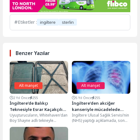
Etiketler :
ingiltere
sterlin
Benzer Yazılar
Alt manşet
Alt manşet
2 Yıl Önce
255
5 Yıl Önce
255
İngiltere’de Balıkçı
İngiltere’den akciğer
Teknesiyle Esrar Kaçakçılığı
kanseriyle mücadelede
Uyuşturucuların, Whitehaven'dan
İngiltere Ulusal Sağlık Servisi’nin
Yapan Dört Kişiye Hapis
devrim niteliğinde ilaç
Boy Shayne adlı tekneyle
(NHS) yaptığı açıklamada, son
Cezası
taşındığı, 54 paket esrar ve
teknoloji bir ürün olan
3.000 sterlin değerinde THC...
'Sotorasib' adlı ilacın,...