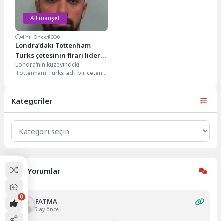
Alt manşet
4 Yıl Önce
330
Londra’daki Tottenham
Turks çetesinin firari lideri
Londra'nın kuzeyindeki
Moldova’da yakalandı
Tottenham Turks adlı bir çetenin
lideri olduğu belirtilen ve
2019'da Türkiye'de tutuklu
bulunduğu...
Kategoriler
Kategoriler
Son Yorumlar
0
FATMA
7 ay önce